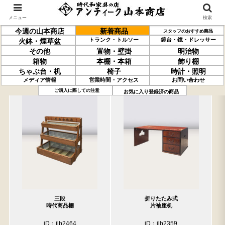
メニュー
検索
今週の山本商店
新着商品
スタッフのおすすめ商品
トランク・トルソー
鏡台・鏡・ドレッサー
火鉢・煙草盆
その他
置物・壁掛
明治物
箱物
本棚・本箱
飾り棚
ちゃぶ台・机
椅子
時計・照明
メディア情報
営業時間・アクセス
お問い合わせ
「2359」の検索結果
売約済の商品を非表示にする
ご購入に際しての注意
お気に入り登録済の商品
三段
折りたたみ式
時代商品棚
片袖座机
iD：ilb2464
iD：ilb2359