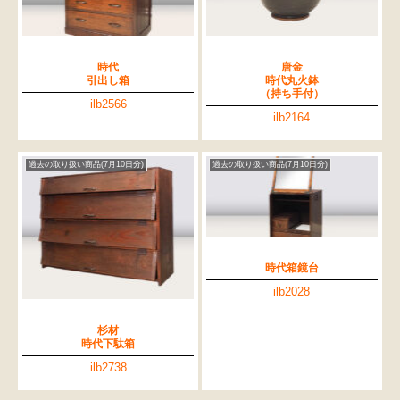
時代
唐金
引出し箱
時代丸火鉢
（持ち手付）
ilb2566
ilb2164
過去の取り扱い商品(7月10日分)
過去の取り扱い商品(7月10日分)
時代箱鏡台
ilb2028
杉材
時代下駄箱
ilb2738