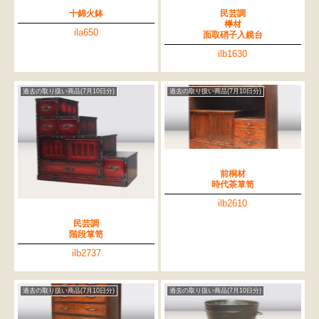
十錦火鉢
民芸調
﨔材
ila650
面取硝子入鏡台
ilb1630
過去の取り扱い商品(7月10日分)
過去の取り扱い商品(7月10日分)
前桐材
時代茶箪笥
ilb2610
民芸調
階段箪笥
ilb2737
過去の取り扱い商品(7月10日分)
過去の取り扱い商品(7月10日分)