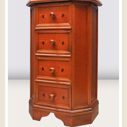
〈送料について〉
・商品代金に送料は含まれておりません。
・送料は、商品のサイズ・発送先地域によって異なり
ます。
・ご購入手続きを進める途中で「宅急便」を選択いた
だくと、自動的に送料が加算されます。
・配送についての詳細は、
こちら
→
【送料を確認する】
お届け先、送料ランクを選択する事で送料が表
示されます。
お届け先
送料ランク
配送料金(税込)