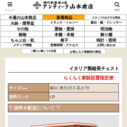
メニュー
検索
今週の山本商店
新着商品
スタッフのおすすめ商品
トランク・トルソー
鏡台・鏡・ドレッサー
火鉢・煙草盆
その他
置物・壁掛
明治物
箱物
本棚・本箱
飾り棚
ちゃぶ台・机
椅子
時計・照明
メディア情報
営業時間・アクセス
お問い合わせ
イタリア製
縦長チェスト
ご購入に際しての注意
お気に入り登録済の商品
イタリア製縦長チェスト
らくらく家財設置指定便
サイズ
幅51 奥行29.5 高さ79
(cm)
送料ランク
LB
▽ 送料＆配送について ▽