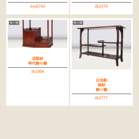
iloo6744
ilb2479
飾り棚
飾り棚
花梨材
時代飾り棚
ilb1994
日光彫
桜材
飾り棚
ilb2777
検索
人気の検索キーワード
2980
小長火鉢
李朝
松本民芸
踏台
松本民芸家具
1601
2869
2935
傘立て