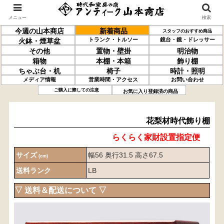
メニュー
検索
今週の山本商店
新着商品
スタッフのおすすめ商品
トランク・トルソー
鏡台・鏡・ドレッサー
火鉢・煙草盆
その他
置物・壁掛
明治物
箱物
本棚・本箱
飾り棚
ちゃぶ台・机
椅子
時計・照明
メディア情報
営業時間・アクセス
お問い合わせ
花梨材
時代飾り棚
ご購入に際しての注意
お気に入り登録済の商品
花梨材時代飾り棚
らくらく家財設置指定便
サイズ
幅56 奥行31.5 高さ67.5
(cm)
送料ランク
LB
▽ 送料＆配送について ▽