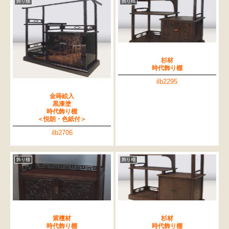
飾り棚
飾り棚
杉材
時代飾り棚
ilb2295
金蒔絵入
黒漆塗
時代飾り棚
＜悦朗・色紙付＞
ilb2706
飾り棚
飾り棚
紫檀材
杉材
時代飾り棚
時代飾り棚