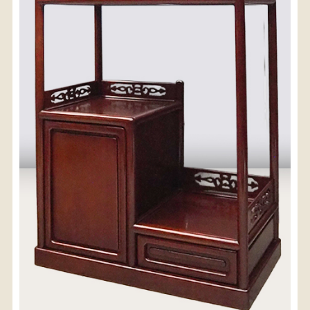
〈送料について〉
・商品代金に送料は含まれておりません。
・送料は、商品のサイズ・発送先地域によって異なり
ます。
・ご購入手続きを進める途中で「宅急便」を選択いた
だくと、自動的に送料が加算されます。
・配送についての詳細は、
こちら
→
【送料を確認する】
お届け先、送料ランクを選択する事で送料が表
示されます。
お届け先
送料ランク
配送料金(税込)