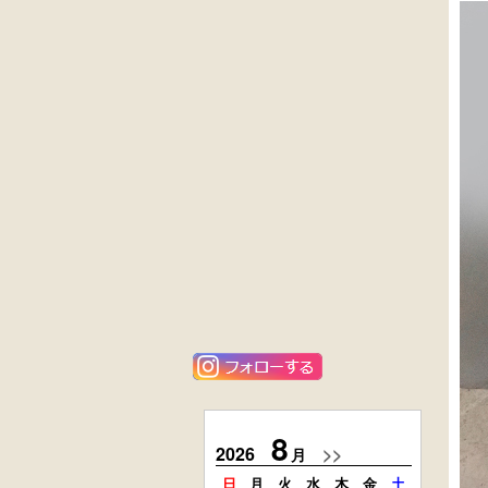
外国製
英国製アンティ
収納箱
ーク
楢材
キャビネット
大4段
楢材
クサビ止メ
大4段
時代本棚
クサビ止メ
時代本棚
アンティーク
花梨材
角ちゃぶ台
貝象ガン入
小引出し箱
8
2026
>>
2026
月
日
月
火
水
木
金
土
日
月