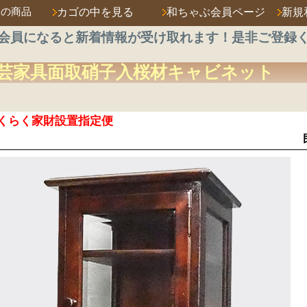
済の商品
カゴの中を見る
和ちゃぶ会員ページ
新規
会員になると新着情報が受け取れます！是非ご登録
芸家具
面取硝子入
桜材
キャビネット
くらく家財設置指定便