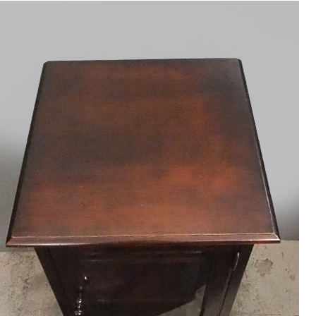
9
<<
月
火
水
木
金
土