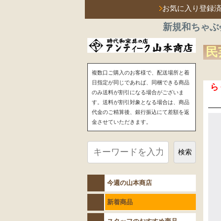
お気に入り登録
新規和ちゃぶ
民
複数口ご購入のお客様で、配送場所と着
日指定が同じであれば、同梱できる商品
ら
のみ送料が割引になる場合がございま
す。送料が割引対象となる場合は、商品
代金のご精算後、銀行振込にて差額を返
金させていただきます。
検索
今週の山本商店
新着商品