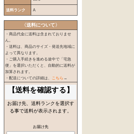
送料ランク
A