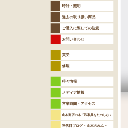
時計・照明
過去の取り扱い商品
ご購入に際しての注意
お問い合わせ
買受
修理
得々情報
メディア情報
営業時間・アクセス
山本商店の本「和家具をたのしむ」
三代目ブログ ～山本のれん～