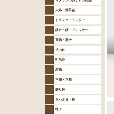
スタッフのおすすめ商品
火鉢・煙草盆
トランク・トルソー
鏡台・鏡・ドレッサー
置物・壁掛
その他
明治物
箱物
本棚・本箱
飾り棚
ちゃぶ台・机
椅子