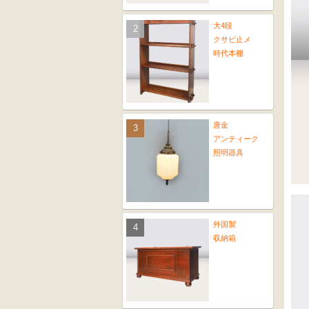
大4段
クサビ止メ
時代本棚
唐金
アンティーク
照明器具
外国製
収納箱