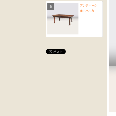
アンティーク
角ちゃぶ台
桜材
木彫
時代置床
角茶テーブル
黒漆塗
前﨔・杉材
時代箪笥
時代
（京都）
水屋箪笥