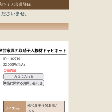
和ちゃぶ会員登録
くださいませ。
民芸家具面取硝子入桜材キャビネット
ID：ilb2719
22,000円(税込)
ご売約済
商品に関するお問い合わせ
幅40.5 奥行40.5 高さ
サイズ
(cm)
85.5