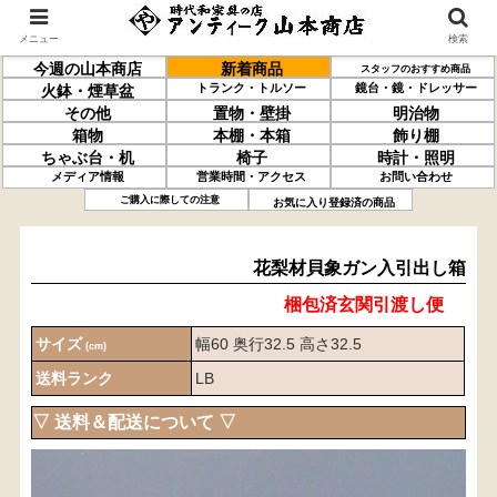
メニュー
検索
今週の山本商店
新着商品
スタッフのおすすめ商品
トランク・トルソー
鏡台・鏡・ドレッサー
火鉢・煙草盆
その他
置物・壁掛
明治物
箱物
本棚・本箱
飾り棚
ちゃぶ台・机
椅子
時計・照明
メディア情報
営業時間・アクセス
お問い合わせ
李朝
花梨材
貝象ガン入
引出し箱
ご購入に際しての注意
お気に入り登録済の商品
花梨材貝象ガン入引出し箱
梱包済玄関引渡し便
サイズ
幅60 奥行32.5 高さ32.5
(cm)
送料ランク
LB
▽ 送料＆配送について ▽