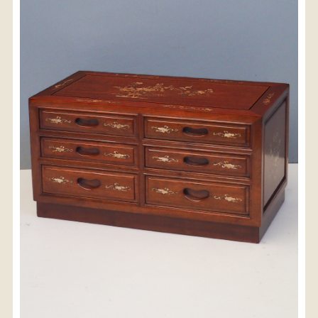
〈送料について〉
・商品代金に送料は含まれておりません。
・送料は、商品のサイズ・発送先地域によって異なり
ます。
・ご購入手続きを進める途中で「宅急便」を選択いた
だくと、自動的に送料が加算されます。
・配送についての詳細は、
こちら
→
【送料を確認する】
お届け先、送料ランクを選択する事で送料が表
示されます。
お届け先
送料ランク
配送料金(税込)