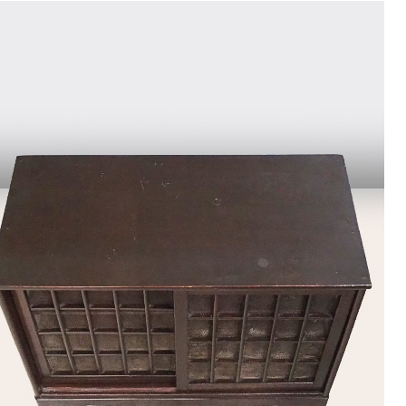
9
<<
月
火
水
木
金
土