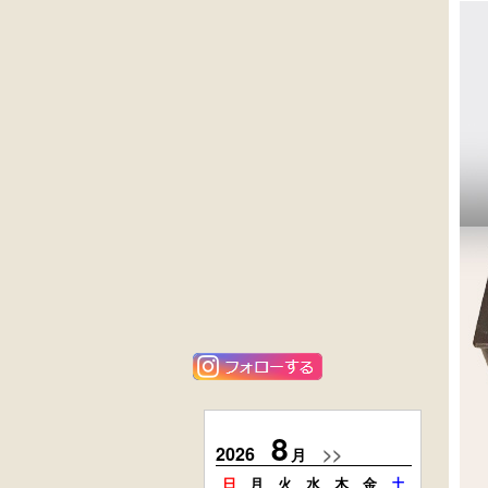
外国製
英国製アンティ
収納箱
ーク
楢材
キャビネット
黒漆塗
ニレ材
時代箪笥
李朝
（京都）
キャビネット
唐金
栗材
アンティーク
時代引出し箱
フロアースタン
ド
8
2026
>>
2026
月
日
月
火
水
木
金
土
日
月