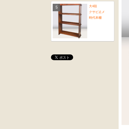
大4段
クサビ止メ
時代本棚
大4段
木彫
クサビ止メ
角茶テーブル
時代本棚
桜材
前﨔・杉材
時代置床
時代
水屋箪笥