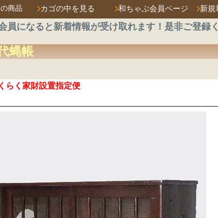
済の商品
カゴの中を見る
和ちゃぶ会員ページ
新規
会員になると新着情報が受け取れます！是非ご登録
代蝿帳
くらく家財設置指定便