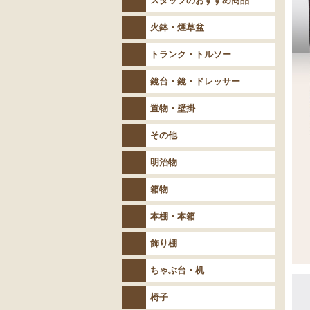
スタッフのおすすめ商品
火鉢・煙草盆
トランク・トルソー
鏡台・鏡・ドレッサー
置物・壁掛
その他
明治物
箱物
本棚・本箱
飾り棚
ちゃぶ台・机
椅子