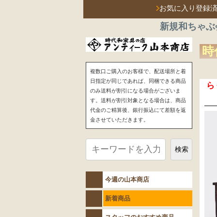
お気に入り登録
新規和ちゃぶ
時
複数口ご購入のお客様で、配送場所と着
日指定が同じであれば、同梱できる商品
ら
のみ送料が割引になる場合がございま
す。送料が割引対象となる場合は、商品
代金のご精算後、銀行振込にて差額を返
金させていただきます。
検索
今週の山本商店
新着商品