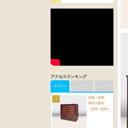
アクセスランキング
デイリー
ウィークリー
マンスリー
前桐・杉材
時代小箪笥
（信州・松本）