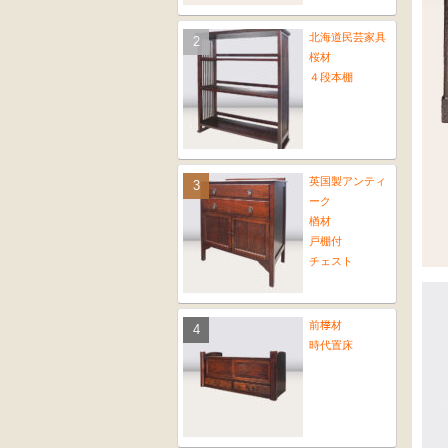
北海道民芸家具
桜材
４段本棚
英国製アンティ
ーク
楢材
戸棚付
チェスト
前﨔材
時代置床