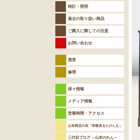
時計・照明
過去の取り扱い商品
ご購入に際しての注意
お問い合わせ
買受
修理
得々情報
メディア情報
営業時間・アクセス
山本商店の本「和家具をたのしむ」
三代目ブログ ～山本のれん～