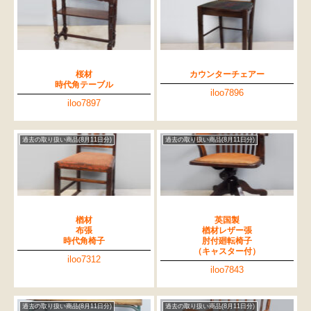
桜材
カウンターチェアー
時代角テーブル
iloo7896
iloo7897
過去の取り扱い商品(8月11日分)
過去の取り扱い商品(8月11日分)
楢材
英国製
布張
楢材レザー張
時代角椅子
肘付廻転椅子
（キャスター付）
iloo7312
iloo7843
過去の取り扱い商品(8月11日分)
過去の取り扱い商品(8月11日分)