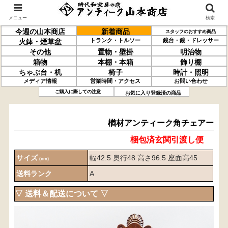
メニュー
検索
今週の山本商店
新着商品
スタッフのおすすめ商品
トランク・トルソー
鏡台・鏡・ドレッサー
火鉢・煙草盆
その他
置物・壁掛
明治物
箱物
本棚・本箱
飾り棚
ちゃぶ台・机
椅子
時計・照明
メディア情報
営業時間・アクセス
お問い合わせ
楢材
アンティーク
角チェアー
ご購入に際しての注意
お気に入り登録済の商品
楢材アンティーク角チェアー
梱包済玄関引渡し便
サイズ
幅42.5 奥行48 高さ96.5 座面高45
(cm)
送料ランク
A
▽ 送料＆配送について ▽