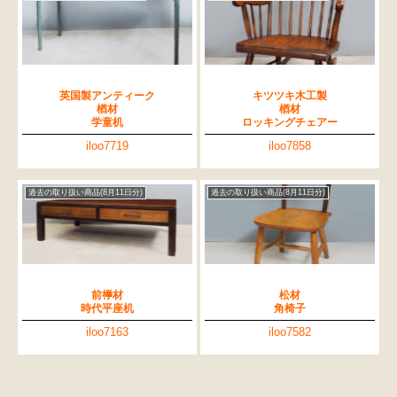
英国製アンティーク
キツツキ木工製
楢材
楢材
学童机
ロッキングチェアー
iloo7719
iloo7858
過去の取り扱い商品(8月11日分)
過去の取り扱い商品(8月11日分)
前﨔材
松材
時代平座机
角椅子
iloo7163
iloo7582