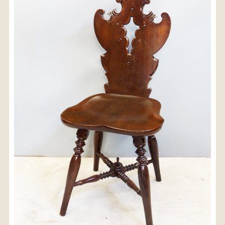
〈送料について〉
・商品代金に送料は含まれておりません。
・送料は、商品のサイズ・発送先地域によって異なり
ます。
・ご購入手続きを進める途中で「宅急便」を選択いた
だくと、自動的に送料が加算されます。
・配送についての詳細は、
こちら
→
【送料を確認する】
お届け先、送料ランクを選択する事で送料が表
示されます。
お届け先
送料ランク
配送料金(税込)