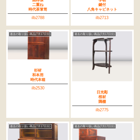
黒柿張
李朝
二重ね
鍵付
時代茶箪笥
八角キャビネット
ilb2788
ilb2713
過去の取り扱い商品(7月17日分)
過去の取り扱い商品(7月17日分)
杉材
和本用
時代本箱
ilb2530
日光彫
桜材
隅棚
ilb2775
過去の取り扱い商品(7月17日分)
過去の取り扱い商品(7月17日分)