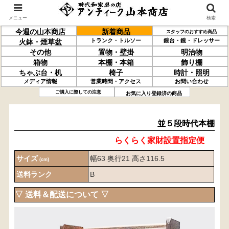
メニュー
検索
今週の山本商店
新着商品
スタッフのおすすめ商品
トランク・トルソー
鏡台・鏡・ドレッサー
火鉢・煙草盆
その他
置物・壁掛
明治物
箱物
本棚・本箱
飾り棚
ちゃぶ台・机
椅子
時計・照明
メディア情報
営業時間・アクセス
お問い合わせ
並５段
時代本棚
ご購入に際しての注意
お気に入り登録済の商品
並５段時代本棚
らくらく家財設置指定便
サイズ
幅63 奥行21 高さ116.5
(cm)
送料ランク
B
▽ 送料＆配送について ▽