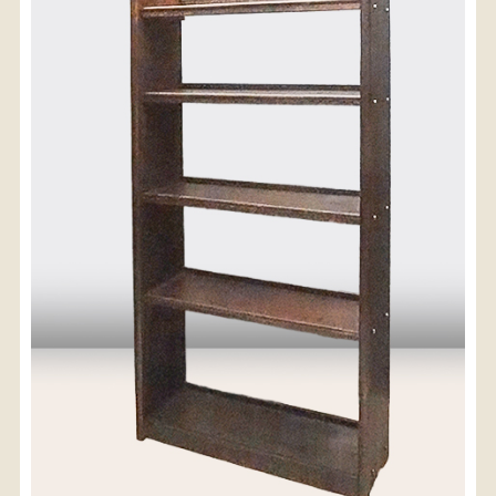
〈送料について〉
・商品代金に送料は含まれておりません。
・送料は、商品のサイズ・発送先地域によって異なり
ます。
・ご購入手続きを進める途中で「宅急便」を選択いた
だくと、自動的に送料が加算されます。
・配送についての詳細は、
こちら
→
【送料を確認する】
お届け先、送料ランクを選択する事で送料が表
示されます。
お届け先
送料ランク
配送料金(税込)