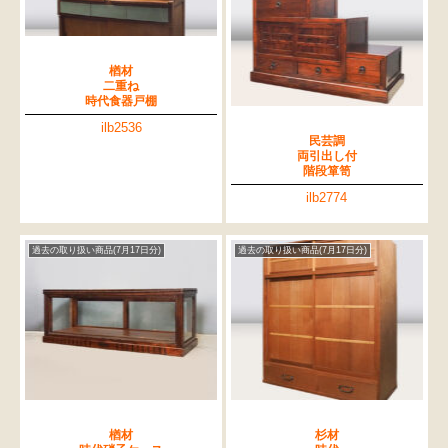
楢材
二重ね
時代食器戸棚
ilb2536
民芸調
両引出し付
階段箪笥
ilb2774
過去の取り扱い商品(7月17日分)
過去の取り扱い商品(7月17日分)
楢材
杉材