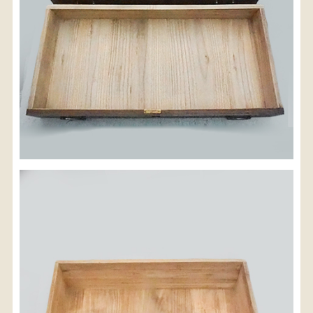
検索
人気の検索キーワード
2557
2729
b2770
水屋箪笥
2471
2678
2990
2905
箪笥
2873