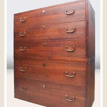
〈送料について〉
・商品代金に送料は含まれておりません。
・送料は、商品のサイズ・発送先地域によって異なり
ます。
・ご購入手続きを進める途中で「宅急便」を選択いた
だくと、自動的に送料が加算されます。
・配送についての詳細は、
こちら
→
【送料を確認する】
お届け先、送料ランクを選択する事で送料が表
示されます。
お届け先
送料ランク