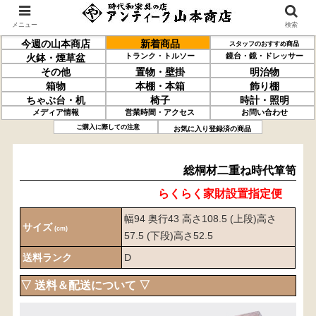
メニュー
検索
今週の山本商店
新着商品
スタッフのおすすめ商品
トランク・トルソー
鏡台・鏡・ドレッサー
火鉢・煙草盆
その他
置物・壁掛
明治物
箱物
本棚・本箱
飾り棚
ちゃぶ台・机
椅子
時計・照明
メディア情報
営業時間・アクセス
お問い合わせ
総桐材
二重ね
時代箪笥
ご購入に際しての注意
お気に入り登録済の商品
総桐材二重ね時代箪笥
らくらく家財設置指定便
幅94 奥行43 高さ108.5 (上段)高さ
サイズ
(cm)
57.5 (下段)高さ52.5
送料ランク
D
▽ 送料＆配送について ▽