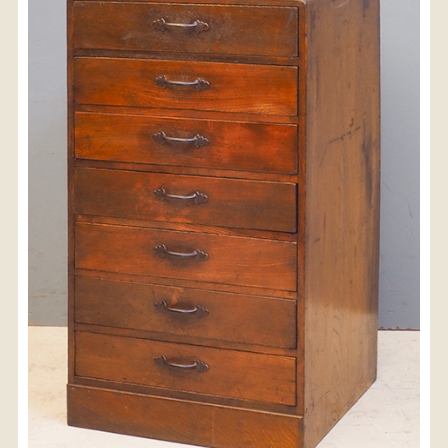
〈送料について〉
・商品代金に送料は含まれておりません。
・送料は、商品のサイズ・発送先地域によって異なり
ます。
・ご購入手続きを進める途中で「宅急便」を選択いた
だくと、自動的に送料が加算されます。
・配送についての詳細は、
こちら
→
【送料を確認する】
お届け先、送料ランクを選択する事で送料が表
示されます。
お届け先
送料ランク
配送料金(税込)