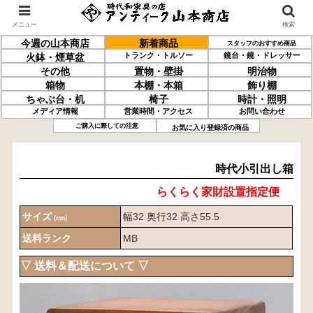
メニュー
検索
今週の山本商店
新着商品
スタッフのおすすめ商品
トランク・トルソー
鏡台・鏡・ドレッサー
火鉢・煙草盆
その他
置物・壁掛
明治物
箱物
本棚・本箱
飾り棚
ちゃぶ台・机
椅子
時計・照明
メディア情報
営業時間・アクセス
お問い合わせ
時代小引出し箱
ご購入に際しての注意
お気に入り登録済の商品
時代小引出し箱
らくらく家財設置指定便
サイズ
幅32 奥行32 高さ55.5
(cm)
送料ランク
MB
▽ 送料＆配送について ▽