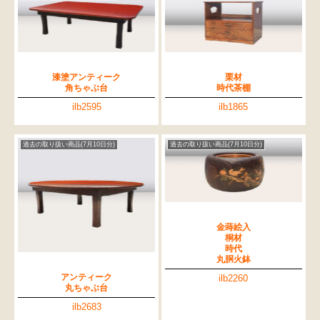
漆塗アンティーク
栗材
角ちゃぶ台
時代茶棚
ilb2595
ilb1865
過去の取り扱い商品(7月10日分)
過去の取り扱い商品(7月10日分)
金蒔絵入
桐材
時代
丸胴火鉢
アンティーク
ilb2260
丸ちゃぶ台
ilb2683