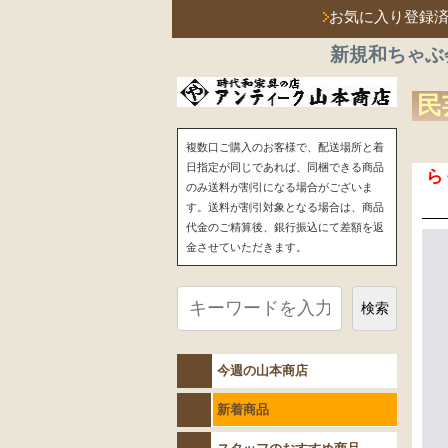
お気に入り登録
新規和ちゃぶ
民
複数口ご購入のお客様で、配送場所と着
日指定が同じであれば、同梱できる商品
ら
のみ送料が割引になる場合がございま
す。送料が割引対象となる場合は、商品
代金のご精算後、銀行振込にて差額を返
金させていただきます。
検索
今週の山本商店
新着商品