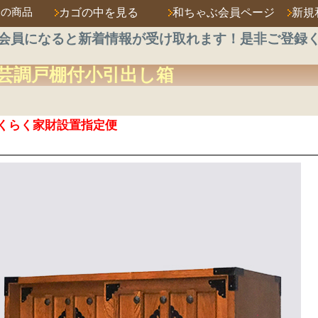
済の商品
カゴの中を見る
和ちゃぶ会員ページ
新規
会員になると新着情報が受け取れます！是非ご登録
芸調
戸棚付
小引出し箱
くらく家財設置指定便