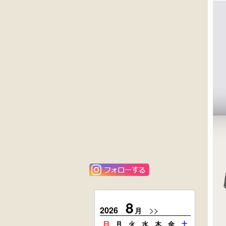
外国製
英国製アンティ
収納箱
ーク
楢材
キャビネット
黒漆塗
ニレ材
時代箪笥
李朝
（京都）
キャビネット
唐金
花梨材
アンティーク
貝象ガン入
フロアースタン
小引出し箱
ド
8
2026
>>
2026
月
日
月
火
水
木
金
土
日
月