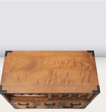
9
<<
月
火
水
木
金
土