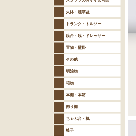
スタッフのおすすめ商品
火鉢・煙草盆
トランク・トルソー
鏡台・鏡・ドレッサー
置物・壁掛
その他
明治物
箱物
本棚・本箱
飾り棚
ちゃぶ台・机
椅子