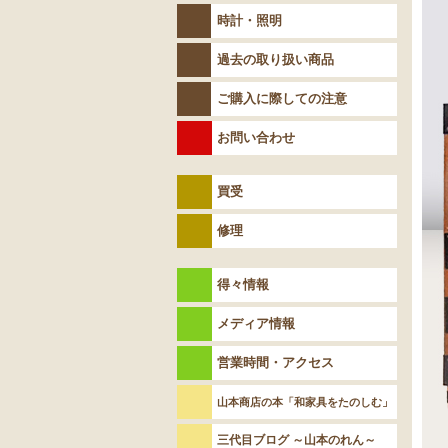
時計・照明
過去の取り扱い商品
ご購入に際しての注意
お問い合わせ
買受
修理
得々情報
メディア情報
営業時間・アクセス
山本商店の本「和家具をたのしむ」
三代目ブログ ～山本のれん～