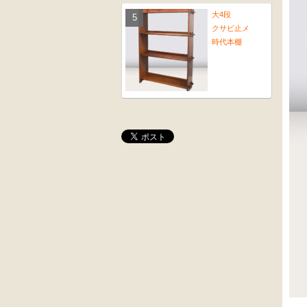
大4段
クサビ止メ
時代本棚
大4段
木彫
クサビ止メ
角茶テーブル
時代本棚
桜材
前﨔・杉材
時代置床
時代
水屋箪笥