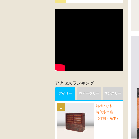
アクセスランキング
デイリー
ウィークリー
マンスリー
前桐・杉材
時代小箪笥
（信州・松本）