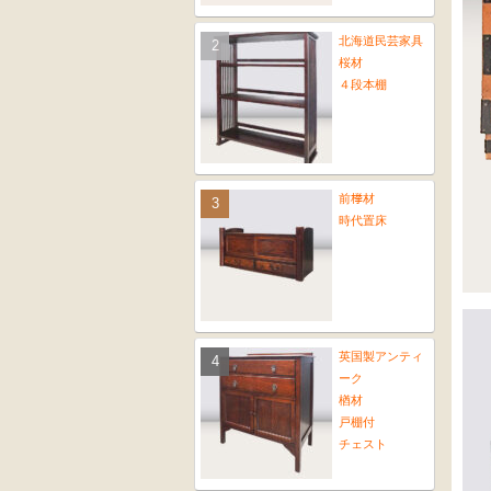
北海道民芸家具
桜材
４段本棚
前﨔材
時代置床
英国製アンティ
ーク
楢材
戸棚付
チェスト