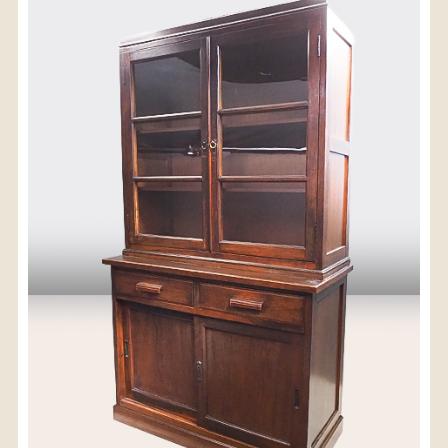
〈送料について〉
・商品代金に送料は含まれておりません。
・送料は、商品のサイズ・発送先地域によって異なり
ます。
・ご購入手続きを進める途中で「宅急便」を選択いた
だくと、自動的に送料が加算されます。
・配送についての詳細は、
こちら
→
【送料を確認する】
お届け先、送料ランクを選択する事で送料が表
示されます。
お届け先
送料ランク