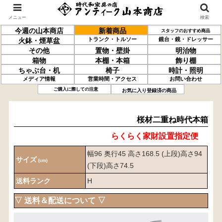
メニュー
検索
今週の山本商店
新着商品
スタッフのおすすめ商品
トランク・トルソー
鏡台・鏡・ドレッサー
火鉢・煙草盆
その他
置物・壁掛
明治物
箱物
本棚・本箱
飾り棚
ちゃぶ台・机
椅子
時計・照明
メディア情報
営業時間・アクセス
お問い合わせ
桜材
二重ね
時代本箱
ご購入に際しての注意
お気に入り登録済の商品
桜材二重ね時代本箱
らくらく家財設置指定便
幅96 奥行45 高さ168.5 (上段)高さ94
サイズ
(cm)
(下段)高さ74.5
送料ランク
H
▽ 送料＆配送について ▽