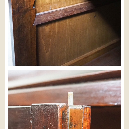
検索
人気の検索キーワード
2980
松本民芸
水屋箪笥
小長火鉢
踏台
2678
箪笥
李朝
1601
b2770