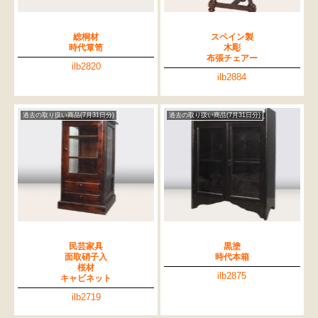
総桐材
スペイン製
時代箪笥
木彫
布張チェアー
ilb2820
ilb2884
過去の取り扱い商品(7月31日分)
過去の取り扱い商品(7月31日分)
民芸家具
黒塗
面取硝子入
時代本箱
桜材
ilb2875
キャビネット
ilb2719