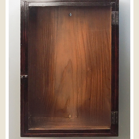
〈送料について〉
・商品代金に送料は含まれておりません。
・送料は、商品のサイズ・発送先地域によって異なり
ます。
・ご購入手続きを進める途中で「宅急便」を選択いた
だくと、自動的に送料が加算されます。
・配送についての詳細は、
こちら
→
【送料を確認する】
お届け先、送料ランクを選択する事で送料が表
示されます。
お届け先
送料ランク
配送料金(税込)