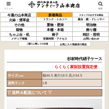
メニュー
検索
今週の山本商店
新着商品
スタッフのおすすめ商品
トランク・トルソー
鏡台・鏡・ドレッサー
火鉢・煙草盆
その他
置物・壁掛
明治物
箱物
本棚・本箱
飾り棚
ちゃぶ台・机
椅子
時計・照明
メディア情報
営業時間・アクセス
お問い合わせ
杉材
時代硝子ケース
ご購入に際しての注意
お気に入り登録済の商品
杉材時代硝子ケース
らくらく家財設置指定便
サイズ
幅46.5 奥行18.5 高さ64.5
(cm)
送料ランク
LB
▽ 送料＆配送について ▽