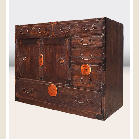
〈送料について〉
・商品代金に送料は含まれておりません。
・送料は、商品のサイズ・発送先地域によって異なり
ます。
・ご購入手続きを進める途中で「宅急便」を選択いた
だくと、自動的に送料が加算されます。
・配送についての詳細は、
こちら
→
【送料を確認する】
お届け先、送料ランクを選択する事で送料が表
示されます。
お届け先
送料ランク
配送料金(税込)