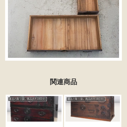
関連商品
検索
過去の取り扱い商品(6月19日分)
過去の取り扱い商品(6月19日分)
人気の検索キーワード
2980
松本民芸
水屋箪笥
小長火鉢
踏台
2678
b2770
箪笥
2990
李朝