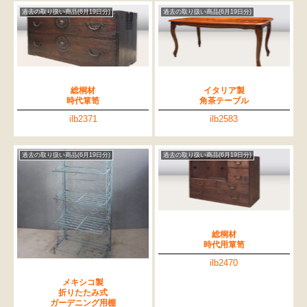
過去の取り扱い商品(6月19日分)
過去の取り扱い商品(6月19日分)
総桐材
イタリア製
時代箪笥
角茶テーブル
ilb2371
ilb2583
過去の取り扱い商品(6月19日分)
過去の取り扱い商品(6月19日分)
総桐材
時代用箪笥
ilb2470
メキシコ製
折りたたみ式
ガーデニング用棚