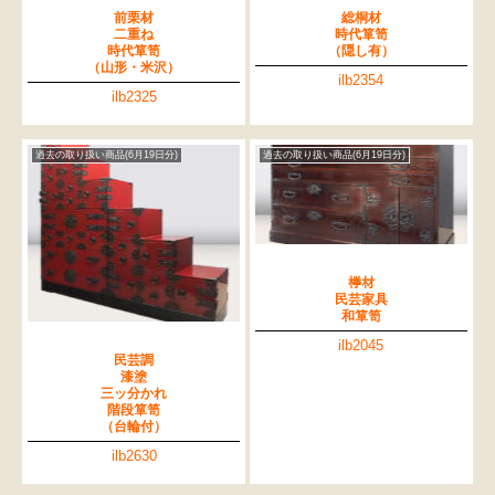
前栗材
総桐材
二重ね
時代箪笥
時代箪笥
（隠し有）
（山形・米沢）
ilb2354
ilb2325
過去の取り扱い商品(6月19日分)
過去の取り扱い商品(6月19日分)
﨔材
民芸家具
和箪笥
ilb2045
民芸調
漆塗
三ッ分かれ
階段箪笥
（台輪付）
ilb2630