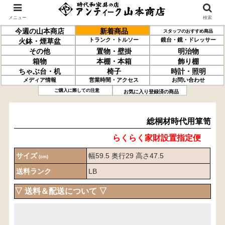
メニュー
検索
今週の山本商店
新着商品
スタッフのおすすめ商品
トランク・トルソー
鏡台・鏡・ドレッサー
火鉢・煙草盆
その他
置物・壁掛
明治物
箱物
本棚・本箱
飾り棚
ちゃぶ台・机
椅子
時計・照明
メディア情報
営業時間・アクセス
お問い合わせ
総桐材
時代用箪笥
ご購入に際しての注意
お気に入り登録済の商品
総桐材時代用箪笥
らくらく家財設置指定便
サイズ
幅59.5 奥行29 高さ47.5
(cm)
送料ランク
LB
▽ 送料＆配送について ▽