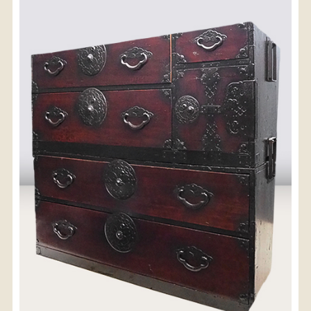
〈送料について〉
・商品代金に送料は含まれておりません。
・送料は、商品のサイズ・発送先地域によって異なり
ます。
・ご購入手続きを進める途中で「宅急便」を選択いた
だくと、自動的に送料が加算されます。
・配送についての詳細は、
こちら
→
【送料を確認する】
お届け先、送料ランクを選択する事で送料が表
示されます。
お届け先
送料ランク