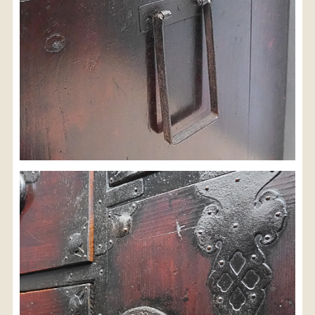
検索
人気の検索キーワード
2980
水屋箪笥
小長火鉢
李朝
松本民芸
踏台
松本民芸家具
1601
2869
2935