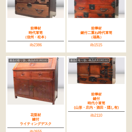
前﨔材
前﨔材
時代箪笥
鍵付二重ね時代箪笥
（信州・松本）
（福島）
ilb2386
ilb1515
過去の取り扱い商品(6月19日分)
過去の取り扱い商品(6月19日分)
前﨔材
鍵付
時代小箪笥
(山形・庄内・酒田・隠し有)
花梨材
ilb2110
鍵付
ライティングデスク
ilb2655