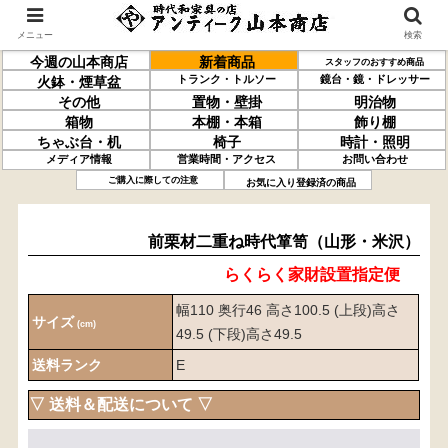
メニュー
検索
今週の山本商店
新着商品
スタッフのおすすめ商品
トランク・トルソー
鏡台・鏡・ドレッサー
火鉢・煙草盆
その他
置物・壁掛
明治物
箱物
本棚・本箱
飾り棚
ちゃぶ台・机
椅子
時計・照明
メディア情報
営業時間・アクセス
お問い合わせ
前栗材
二重ね
時代箪笥
（山形・米沢）
ご購入に際しての注意
お気に入り登録済の商品
前栗材二重ね時代箪笥（山形・米沢）
らくらく家財設置指定便
幅110 奥行46 高さ100.5 (上段)高さ
サイズ
(cm)
49.5 (下段)高さ49.5
送料ランク
E
▽ 送料＆配送について ▽