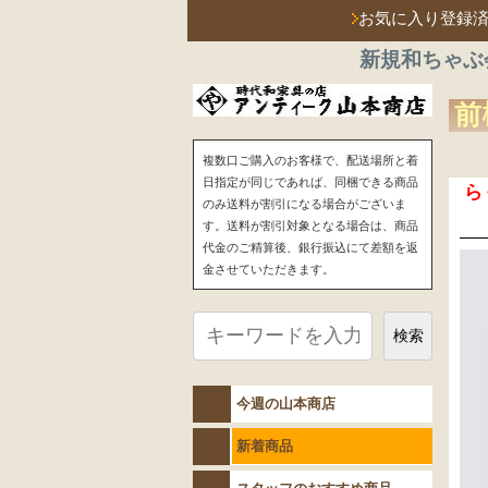
お気に入り登録
新規和ちゃぶ
前
複数口ご購入のお客様で、配送場所と着
日指定が同じであれば、同梱できる商品
ら
のみ送料が割引になる場合がございま
す。送料が割引対象となる場合は、商品
代金のご精算後、銀行振込にて差額を返
金させていただきます。
検索
今週の山本商店
新着商品