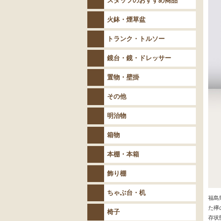
スタッフのおすすめ商品
火鉢・煙草盆
トランク・トルソー
鏡台・鏡・ドレッサー
置物・壁掛
その他
明治物
箱物
本棚・本箱
飾り棚
ちゃぶ台・机
椅子