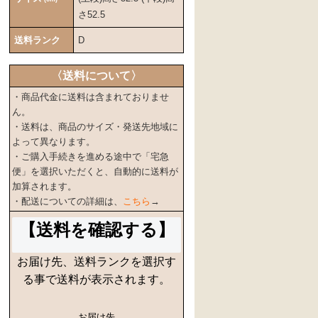
さ52.5
送料ランク
D