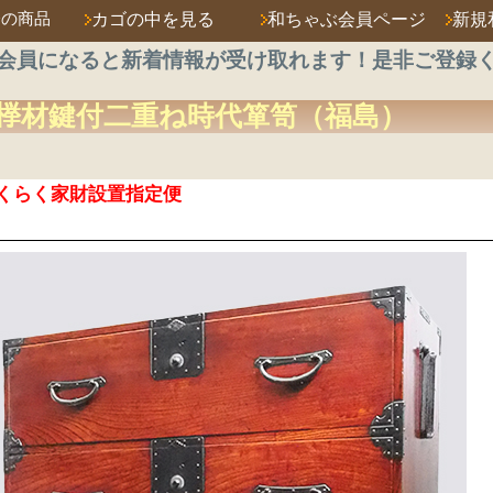
済の商品
カゴの中を見る
和ちゃぶ会員ページ
新規
会員になると新着情報が受け取れます！是非ご登録
﨔材
鍵付二重ね時代箪笥
（福島）
くらく家財設置指定便