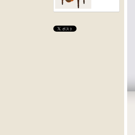
桜材
木彫
時代置床
角茶テーブル
外国製
前﨔・杉材
収納箱
時代
水屋箪笥
大4段
英国製アンティ
クサビ止メ
ーク
時代本棚
楢材
キャビネット