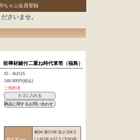
和ちゃぶ会員登録
くださいませ。
前﨔材鍵付二重ね時代箪笥（福島）
ID：ilb1515
148,000円(税込)
ご売約済
商品に関するお問い合わせ
幅94 奥行48 高さ104.5
サイズ
(上段)高さ52.5 (下段)高
(cm)