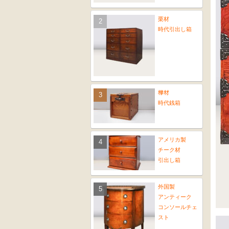
栗材
時代引出し箱
﨔材
時代銭箱
アメリカ製
チーク材
引出し箱
外国製
アンティーク
コンソールチェ
スト