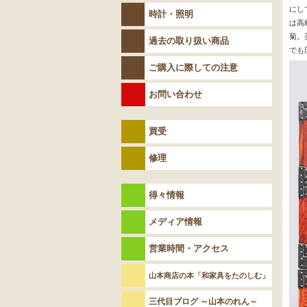
時計・照明
過去の取り扱い商品
ご購入に際しての注意
お問い合わせ
買受
修理
得々情報
メディア情報
営業時間・アクセス
山本商店の本「和家具をたのしむ」
三代目ブログ ～山本のれん～