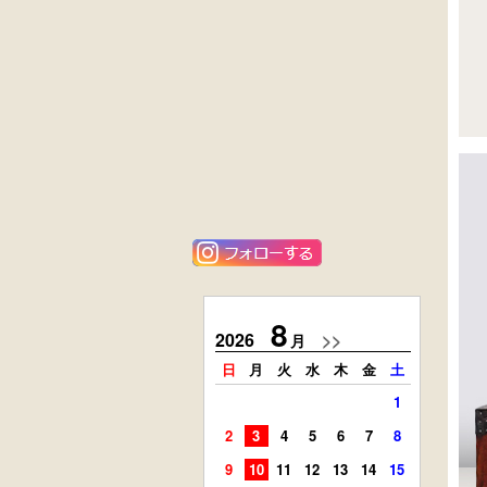
黒漆塗
花梨材
時代箪笥
貝象ガン入
（京都）
小引出し箱
外国製
ニレ材
アンティーク
李朝
コンソールチェ
キャビネット
スト
8
2026
>>
2026
月
日
月
火
水
木
金
土
日
月
1
2
3
4
5
6
7
8
6
7
9
10
11
12
13
14
15
13
14