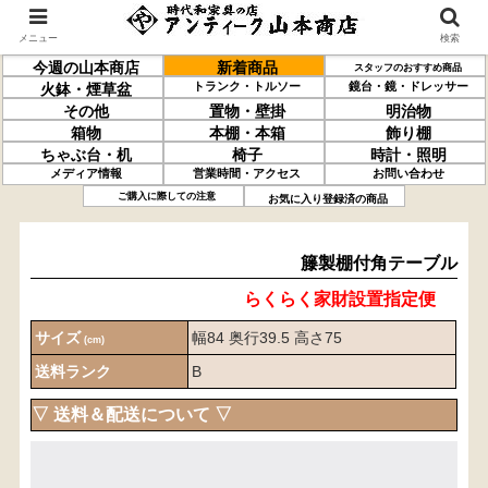
メニュー
検索
今週の山本商店
新着商品
スタッフのおすすめ商品
トランク・トルソー
鏡台・鏡・ドレッサー
火鉢・煙草盆
その他
置物・壁掛
明治物
箱物
本棚・本箱
飾り棚
ちゃぶ台・机
椅子
時計・照明
メディア情報
営業時間・アクセス
お問い合わせ
籐製
棚付
角テーブル
ご購入に際しての注意
お気に入り登録済の商品
籐製棚付角テーブル
らくらく家財設置指定便
サイズ
幅84 奥行39.5 高さ75
(cm)
送料ランク
B
▽ 送料＆配送について ▽