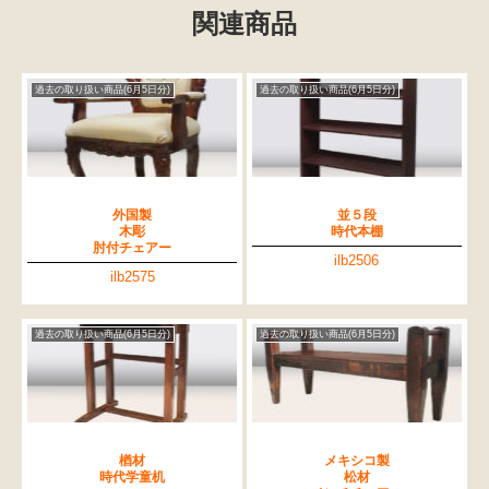
関連商品
過去の取り扱い商品(6月5日分)
過去の取り扱い商品(6月5日分)
外国製
並５段
木彫
時代本棚
肘付チェアー
ilb2506
ilb2575
過去の取り扱い商品(6月5日分)
過去の取り扱い商品(6月5日分)
楢材
メキシコ製
時代学童机
松材