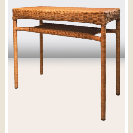
〈送料について〉
・商品代金に送料は含まれておりません。
・送料は、商品のサイズ・発送先地域によって異なり
ます。
・ご購入手続きを進める途中で「宅急便」を選択いた
だくと、自動的に送料が加算されます。
・配送についての詳細は、
こちら
→
【送料を確認する】
お届け先、送料ランクを選択する事で送料が表
示されます。
お届け先
送料ランク
配送料金(税込)