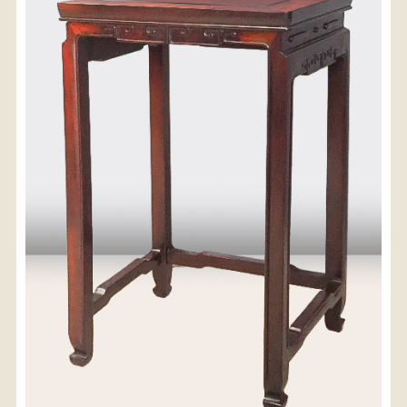
〈送料について〉
・商品代金に送料は含まれておりません。
・送料は、商品のサイズ・発送先地域によって異なり
ます。
・ご購入手続きを進める途中で「宅急便」を選択いた
だくと、自動的に送料が加算されます。
・配送についての詳細は、
こちら
→
【送料を確認する】
お届け先、送料ランクを選択する事で送料が表
示されます。
お届け先
送料ランク
配送料金(税込)