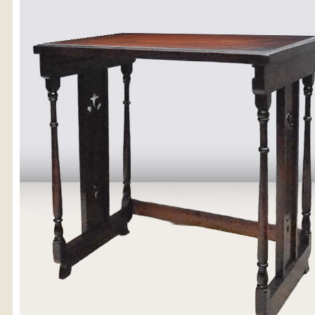
〈送料について〉
・商品代金に送料は含まれておりません。
・送料は、商品のサイズ・発送先地域によって異なります。
・ご購入手続きを進める途中で「宅急便」を選択いただくと、
自動的に送料が加算されます。
・配送についての詳細は、
こちら
→
【送料を確認する】
お届け先、送料ランクを選択する事で送料が表示され
す。
お届け先
送料ランク
配送料金(税込)