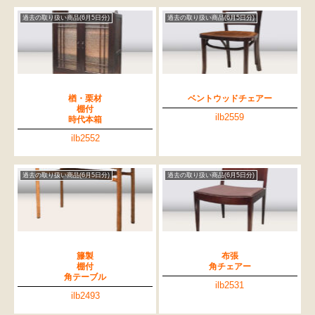
過去の取り扱い商品(6月5日分)
過去の取り扱い商品(6月5日分)
楢・栗材
ベントウッドチェアー
棚付
ilb2559
時代本箱
ilb2552
過去の取り扱い商品(6月5日分)
過去の取り扱い商品(6月5日分)
籐製
布張
棚付
角チェアー
角テーブル
ilb2531
ilb2493