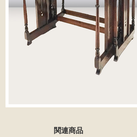
検
人気の検索キーワード
2557
2471
2729
2678
2905
2925
2990
b27
箪笥
2873
関連商品