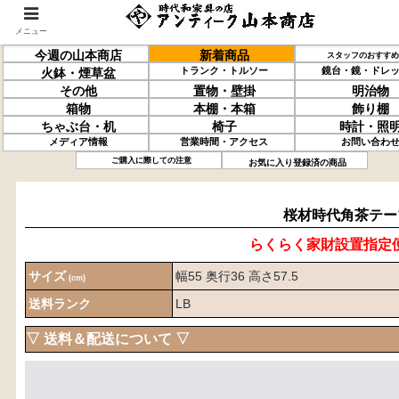
メニュー
今週の山本商店
新着商品
スタッフのおすすめ
トランク・トルソー
鏡台・鏡・ドレ
火鉢・煙草盆
その他
置物・壁掛
明治物
箱物
本棚・本箱
飾り棚
ちゃぶ台・机
椅子
時計・照
メディア情報
営業時間・アクセス
お問い合わ
桜材
時代角茶テーブル
ご購入に際しての注意
お気に入り登録済の商品
桜材時代角茶テー
らくらく家財設置指定
サイズ
幅55 奥行36 高さ57.5
(cm)
送料ランク
LB
▽ 送料＆配送について ▽