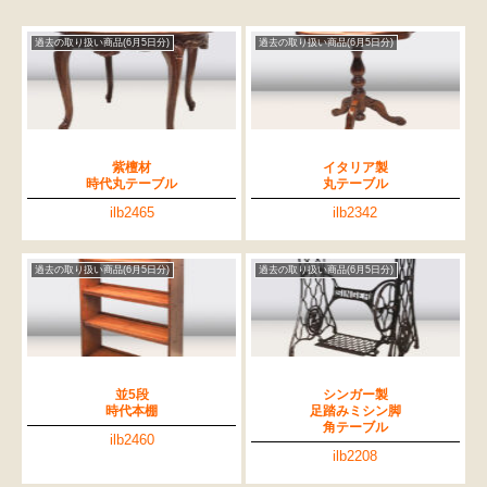
過去の取り扱い商品(6月5日分)
過去の取り扱い商品(6月5日分)
紫檀材
イタリア製
時代丸テーブル
丸テーブル
ilb2465
ilb2342
過去の取り扱い商品(6月5日分)
過去の取り扱い商品(6月5日分)
並5段
シンガー製
時代本棚
足踏みミシン脚
角テーブル
ilb2460
ilb2208