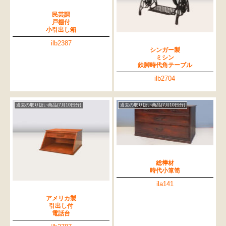
民芸調
戸棚付
小引出し箱
ilb2387
シンガー製
ミシン
鉄脚時代角テーブル
ilb2704
過去の取り扱い商品(7月10日分)
過去の取り扱い商品(7月10日分)
総﨔材
時代小箪笥
ila141
アメリカ製
引出し付
電話台