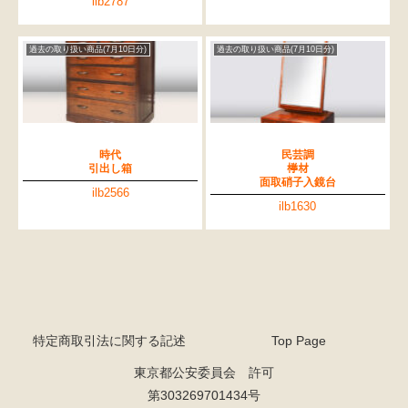
ilb2787
過去の取り扱い商品(7月10日分)
過去の取り扱い商品(7月10日分)
時代
民芸調
引出し箱
﨔材
面取硝子入鏡台
ilb2566
ilb1630
特定商取引法に関する記述
Top Page
東京都公安委員会 許可
第303269701434号