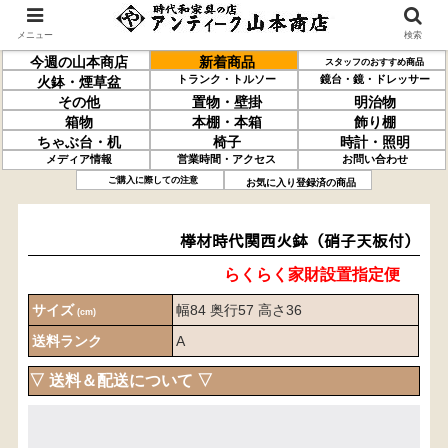
メニュー
検索
今週の山本商店
新着商品
スタッフのおすすめ商品
トランク・トルソー
鏡台・鏡・ドレッサー
火鉢・煙草盆
その他
置物・壁掛
明治物
箱物
本棚・本箱
飾り棚
ちゃぶ台・机
椅子
時計・照明
メディア情報
営業時間・アクセス
お問い合わせ
﨔材
時代関西火鉢
（硝子天板付）
ご購入に際しての注意
お気に入り登録済の商品
﨔材時代関西火鉢（硝子天板付）
らくらく家財設置指定便
サイズ
幅84 奥行57 高さ36
(cm)
送料ランク
A
▽ 送料＆配送について ▽