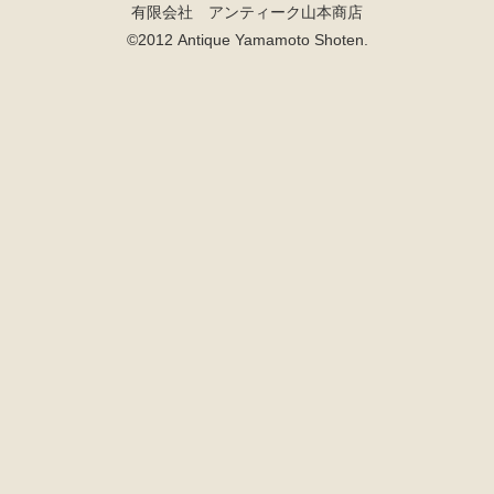
有限会社 アンティーク山本商店
©2012 Antique Yamamoto Shoten.
検索
人気の検索キーワード
松本民芸
2557
水屋箪笥
2729
B2770
踏台
2678
2990
箪笥
2905