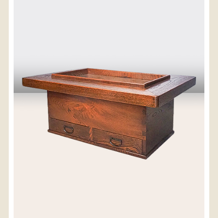
〈送料について〉
・商品代金に送料は含まれておりません。
・送料は、商品のサイズ・発送先地域によって異なり
ます。
・ご購入手続きを進める途中で「宅急便」を選択いた
だくと、自動的に送料が加算されます。
・配送についての詳細は、
こちら
→
【送料を確認する】
お届け先、送料ランクを選択する事で送料が表
示されます。
お届け先
送料ランク
配送料金(税込)