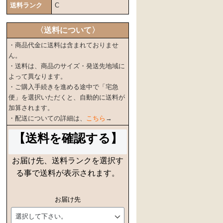
送料ランク
C