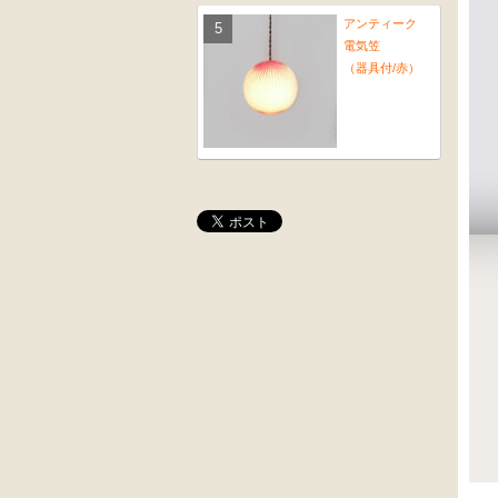
アンティーク
電気笠
（器具付/赤）
桜材
木彫
時代置床
角茶テーブル
外国製
前﨔・杉材
収納箱
時代
水屋箪笥