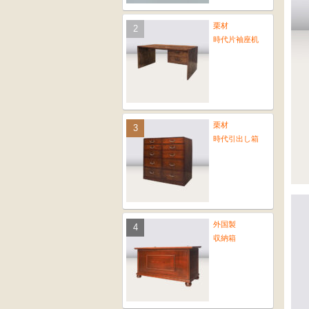
栗材
時代片袖座机
栗材
時代引出し箱
外国製
収納箱