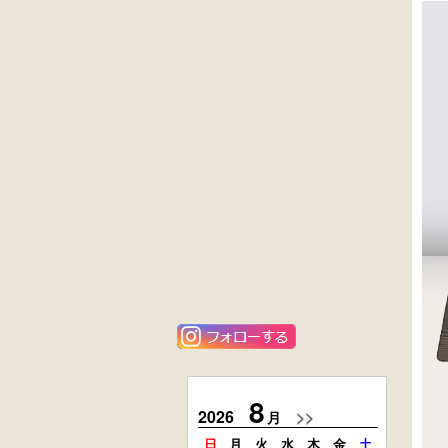
黒漆塗
英国製アンティ
時代箪笥
ーク
（京都）
楢材
キャビネット
大4段
花梨材
クサビ止メ
貝象ガン入
時代本棚
小引出し箱
外国製
楢材
アンティーク
時代本箱
コンソールチェ
スト
8
2026
>>
2026
月
日
月
火
水
木
金
土
日
月