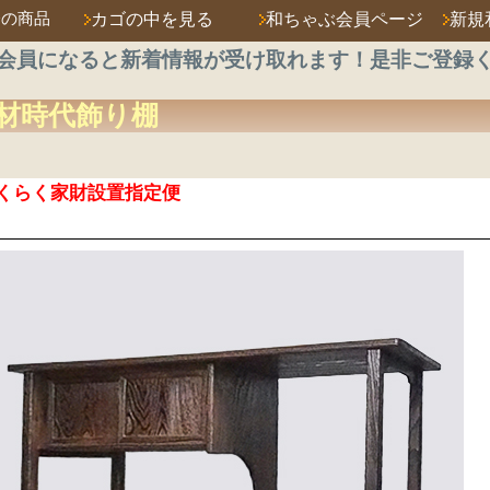
済の商品
カゴの中を見る
和ちゃぶ会員ページ
新規
会員になると新着情報が受け取れます！是非ご登録
材
時代飾り棚
くらく家財設置指定便