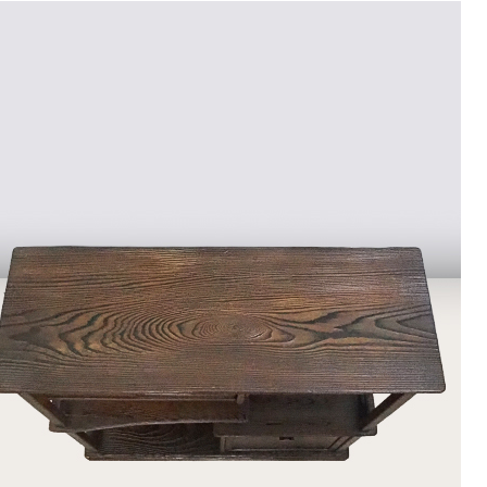
9
<<
月
火
水
木
金
土