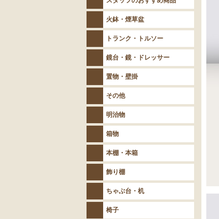
スタッフのおすすめ商品
火鉢・煙草盆
トランク・トルソー
鏡台・鏡・ドレッサー
置物・壁掛
その他
明治物
箱物
本棚・本箱
飾り棚
ちゃぶ台・机
椅子