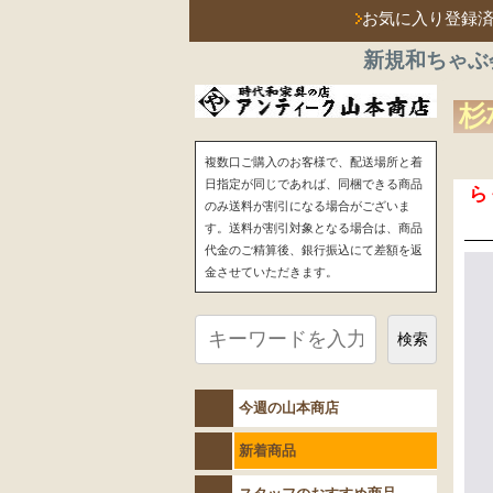
お気に入り登録
新規和ちゃぶ
杉
複数口ご購入のお客様で、配送場所と着
日指定が同じであれば、同梱できる商品
ら
のみ送料が割引になる場合がございま
す。送料が割引対象となる場合は、商品
代金のご精算後、銀行振込にて差額を返
金させていただきます。
検索
今週の山本商店
新着商品