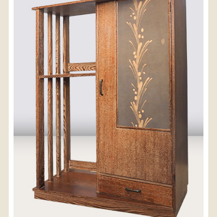
〈送料について〉
・商品代金に送料は含まれておりません。
・送料は、商品のサイズ・発送先地域によって異なり
ます。
・ご購入手続きを進める途中で「宅急便」を選択いた
だくと、自動的に送料が加算されます。
・配送についての詳細は、
こちら
→
【送料を確認する】
お届け先、送料ランクを選択する事で送料が表
示されます。
お届け先
送料ランク
配送料金(税込)