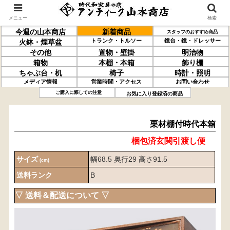
メニュー
検索
今週の山本商店
新着商品
スタッフのおすすめ商品
トランク・トルソー
鏡台・鏡・ドレッサー
火鉢・煙草盆
その他
置物・壁掛
明治物
箱物
本棚・本箱
飾り棚
ちゃぶ台・机
椅子
時計・照明
メディア情報
営業時間・アクセス
お問い合わせ
栗材
棚付
時代本箱
ご購入に際しての注意
お気に入り登録済の商品
栗材棚付時代本箱
梱包済玄関引渡し便
サイズ
幅68.5 奥行29 高さ91.5
(cm)
送料ランク
B
▽ 送料＆配送について ▽