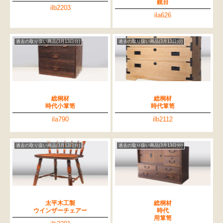
鏡台
ilb2203
ila626
過去の取り扱い商品(3月13日分)
過去の取り扱い商品(3月13日分)
総桐材
総桐材
時代小箪笥
時代箪笥
ila790
ilb2112
過去の取り扱い商品(3月13日分)
過去の取り扱い商品(3月13日分)
太平木工製
総桐材
ウインザーチェアー
時代
用箪笥