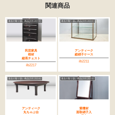
関連商品
過去の取り扱い商品(3月13日分)
過去の取り扱い商品(3月13日分)
民芸家具
アンティーク
桜材
総硝子ケース
縦長チェスト
ilb2211
ilb2217
過去の取り扱い商品(3月13日分)
過去の取り扱い商品(3月13日分)
アンティーク
紫檀材
丸ちゃぶ台
面取硝子入