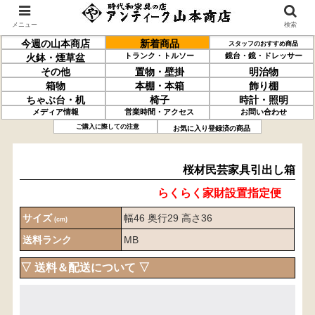
メニュー
検索
今週の山本商店
新着商品
スタッフのおすすめ商品
トランク・トルソー
鏡台・鏡・ドレッサー
火鉢・煙草盆
その他
置物・壁掛
明治物
箱物
本棚・本箱
飾り棚
ちゃぶ台・机
椅子
時計・照明
メディア情報
営業時間・アクセス
お問い合わせ
桜材
民芸家具
引出し箱
ご購入に際しての注意
お気に入り登録済の商品
桜材民芸家具引出し箱
らくらく家財設置指定便
サイズ
幅46 奥行29 高さ36
(cm)
送料ランク
MB
▽ 送料＆配送について ▽