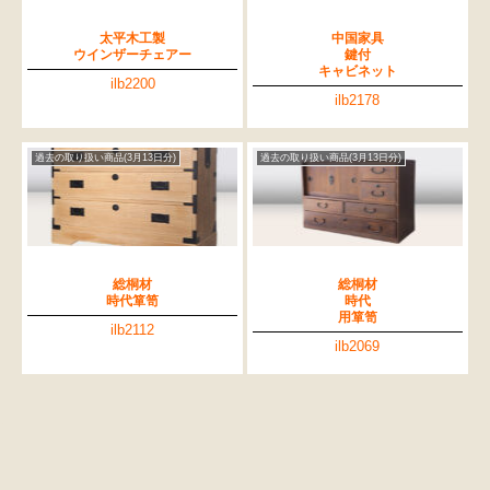
太平木工製
中国家具
ウインザーチェアー
鍵付
キャビネット
ilb2200
ilb2178
過去の取り扱い商品(3月13日分)
過去の取り扱い商品(3月13日分)
総桐材
総桐材
時代箪笥
時代
用箪笥
ilb2112
ilb2069