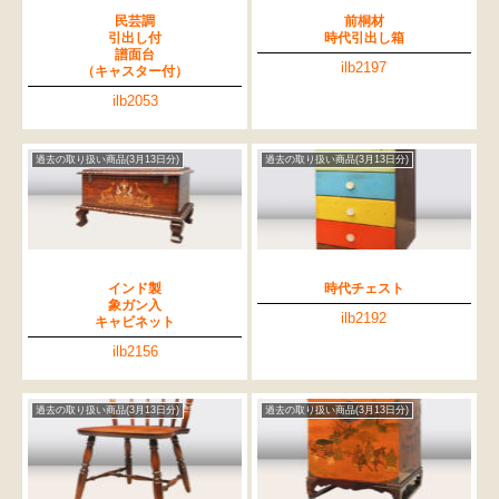
民芸調
前桐材
引出し付
時代引出し箱
譜面台
ilb2197
（キャスター付）
ilb2053
過去の取り扱い商品(3月13日分)
過去の取り扱い商品(3月13日分)
インド製
時代チェスト
象ガン入
ilb2192
キャビネット
ilb2156
過去の取り扱い商品(3月13日分)
過去の取り扱い商品(3月13日分)