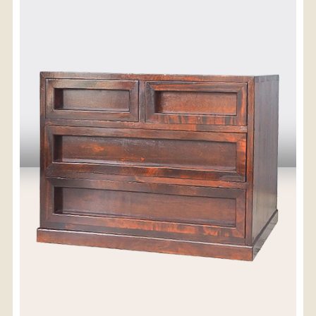
〈送料について〉
・商品代金に送料は含まれておりません。
・送料は、商品のサイズ・発送先地域によって異なり
ます。
・ご購入手続きを進める途中で「宅急便」を選択いた
だくと、自動的に送料が加算されます。
・配送についての詳細は、
こちら
→
【送料を確認する】
お届け先、送料ランクを選択する事で送料が表
示されます。
お届け先
送料ランク
配送料金(税込)