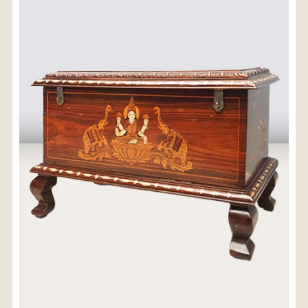
〈送料について〉
・商品代金に送料は含まれておりません。
・送料は、商品のサイズ・発送先地域によって異なり
ます。
・ご購入手続きを進める途中で「宅急便」を選択いた
だくと、自動的に送料が加算されます。
・配送についての詳細は、
こちら
→
【送料を確認する】
お届け先、送料ランクを選択する事で送料が表
示されます。
お届け先
送料ランク
配送料金(税込)