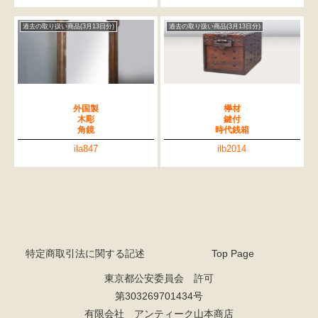
過去の取り扱い商品(3月13日分)
過去の取り扱い商品(3月13日分)
外国製
﨔材
木彫
鍵付
角鏡
時代銭箱
ila847
ilb2014
特定商取引法に関する記述
Top Page
東京都公安委員会 許可
第303269701434号
有限会社 アンティーク山本商店