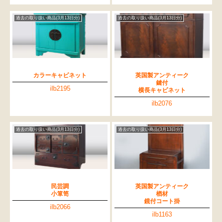
過去の取り扱い商品(3月13日分)
過去の取り扱い商品(3月13日分)
カラーキャビネット
英国製アンティーク
鍵付
ilb2195
横長キャビネット
ilb2076
過去の取り扱い商品(3月13日分)
過去の取り扱い商品(3月13日分)
検索
民芸調
英国製アンティーク
人気の検索キーワード
小箪笥
楢材
鏡付コート掛
松本民芸
水屋箪笥
踏台
2678
2990
箪笥
ilb2066
ilb1163
B2770
小長火鉢
1601
2980