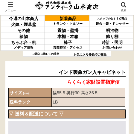
メニュー
検索
今週の山本商店
新着商品
スタッフのおすすめ商品
トランク・トルソー
鏡台・鏡・ドレッサー
火鉢・煙草盆
その他
置物・壁掛
明治物
箱物
本棚・本箱
飾り棚
ちゃぶ台・机
椅子
時計・照明
メディア情報
営業時間・アクセス
お問い合わせ
インド製
象ガン入
キャビネット
ご購入に際しての注意
お気に入り登録済の商品
インド製象ガン入キャビネット
らくらく家財設置指定便
サイズ
幅55.5 奥行30 高さ36.5
(cm)
送料ランク
LB
▽ 送料＆配送について ▽