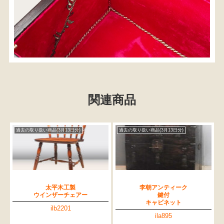
関連商品
過去の取り扱い商品(3月13日分)
過去の取り扱い商品(3月13日分)
太平木工製
李朝アンティーク
ウインザーチェアー
鍵付
キャビネット
ilb2201
ila895