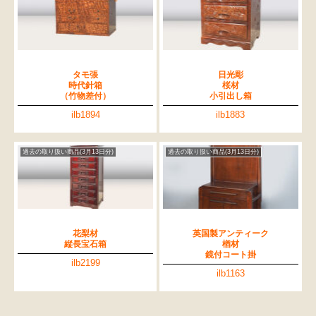
タモ張
日光彫
時代針箱
桜材
（竹物差付）
小引出し箱
ilb1894
ilb1883
過去の取り扱い商品(3月13日分)
過去の取り扱い商品(3月13日分)
花梨材
英国製アンティーク
縦長宝石箱
楢材
鏡付コート掛
ilb2199
ilb1163