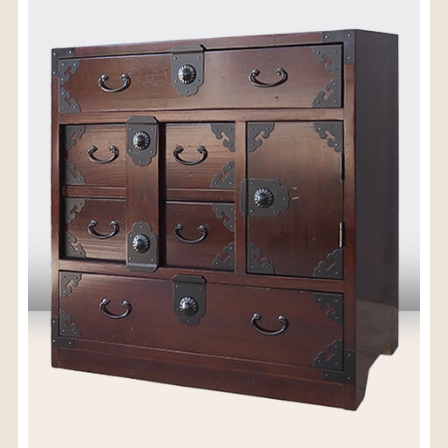
〈送料について〉
・商品代金に送料は含まれておりません。
・送料は、商品のサイズ・発送先地域によって異なり
ます。
・ご購入手続きを進める途中で「宅急便」を選択いた
だくと、自動的に送料が加算されます。
・配送についての詳細は、
こちら
→
【送料を確認する】
お届け先、送料ランクを選択する事で送料が表
示されます。
お届け先
送料ランク
配送料金(税込)