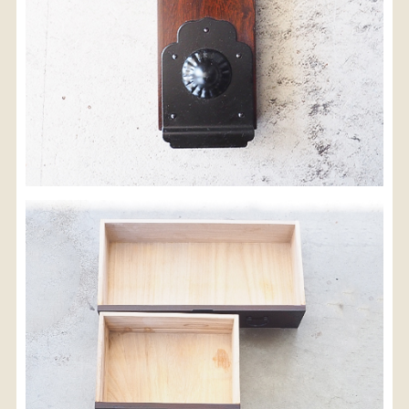
検索
人気の検索キーワード
松本民芸
水屋箪笥
B2770
踏台
2678
2990
箪笥
小長火鉢
1601
2980