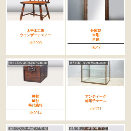
太平木工製
外国製
ウインザーチェアー
木彫
角鏡
ilb2200
ila847
過去の取り扱い商品(3月13日分)
過去の取り扱い商品(3月13日分)
﨔材
アンティーク
鍵付
総硝子ケース
時代銭箱
ilb2211
ilb2014
過去の取り扱い商品(3月13日分)
過去の取り扱い商品(3月13日分)