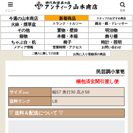
メニュー
検索
今週の山本商店
新着商品
スタッフのおすすめ商品
トランク・トルソー
鏡台・鏡・ドレッサー
火鉢・煙草盆
その他
置物・壁掛
明治物
箱物
本棚・本箱
飾り棚
ちゃぶ台・机
椅子
時計・照明
メディア情報
営業時間・アクセス
お問い合わせ
民芸調
小箪笥
ご購入に際しての注意
お気に入り登録済の商品
民芸調小箪笥
梱包済玄関引渡し便
サイズ
幅57 奥行30 高さ58
(cm)
送料ランク
LB
▽ 送料＆配送について ▽