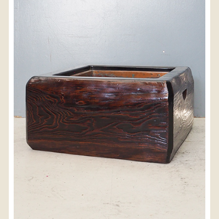
〈送料について〉
・商品代金に送料は含まれておりません。
・送料は、商品のサイズ・発送先地域によって異なり
ます。
・ご購入手続きを進める途中で「宅急便」を選択いた
だくと、自動的に送料が加算されます。
・配送についての詳細は、
こちら
→
【送料を確認する】
お届け先、送料ランクを選択する事で送料が表
示されます。
お届け先
送料ランク
配送料金(税込)