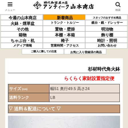
メニュー
検索
今週の山本商店
新着商品
スタッフのおすすめ商品
トランク・トルソー
鏡台・鏡・ドレッサー
火鉢・煙草盆
その他
置物・壁掛
明治物
箱物
本棚・本箱
飾り棚
ちゃぶ台・机
椅子
時計・照明
メディア情報
営業時間・アクセス
お問い合わせ
杉材
時代角火鉢
ご購入に際しての注意
お気に入り登録済の商品
杉材時代角火鉢
らくらく家財設置指定便
サイズ
幅51 奥行49.5 高さ24
(cm)
送料ランク
LB
▽ 送料＆配送について ▽