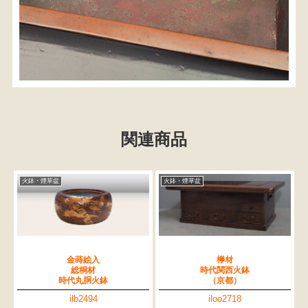
関連商品
火鉢・煙草盆
火鉢・煙草盆
金蒔絵入
﨔材
総桐材
時代関西火鉢
時代丸胴火鉢
（京都）
ilb2494
iloo2718