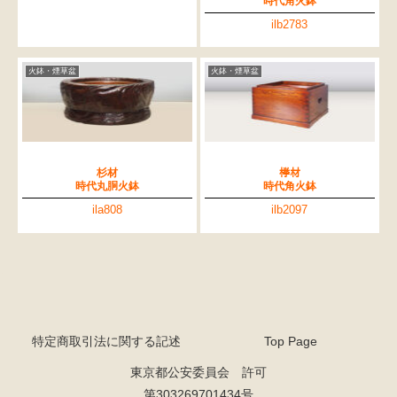
時代角火鉢
ilb2783
火鉢・煙草盆
火鉢・煙草盆
杉材
﨔材
時代丸胴火鉢
時代角火鉢
ila808
ilb2097
特定商取引法に関する記述
Top Page
東京都公安委員会 許可
第303269701434号