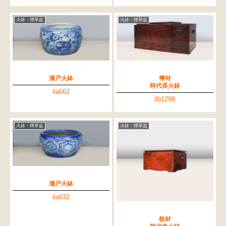
火鉢・煙草盆
火鉢・煙草盆
瀬戸火鉢
﨔材
時代長火鉢
ila662
ilb1298
火鉢・煙草盆
火鉢・煙草盆
瀬戸火鉢
ila632
栃材