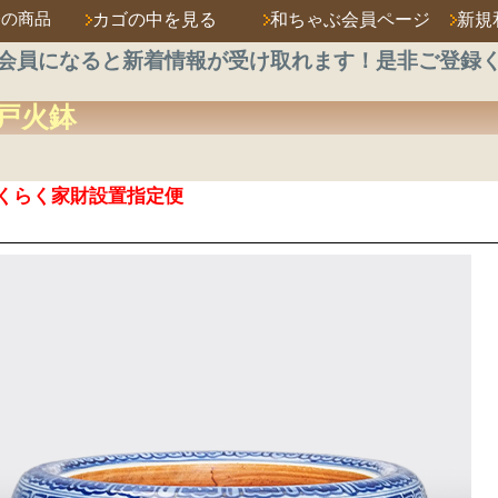
済の商品
カゴの中を見る
和ちゃぶ会員ページ
新規
会員になると新着情報が受け取れます！是非ご登録
戸火鉢
くらく家財設置指定便