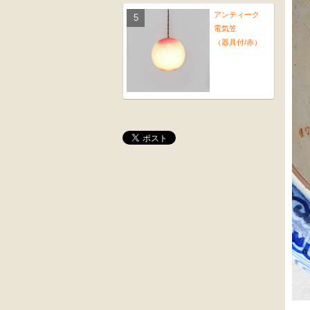
アンティーク
電気笠
（器具付/赤）
桜材
木彫
時代置床
角茶テーブル
外国製
前﨔・杉材
収納箱
時代
水屋箪笥