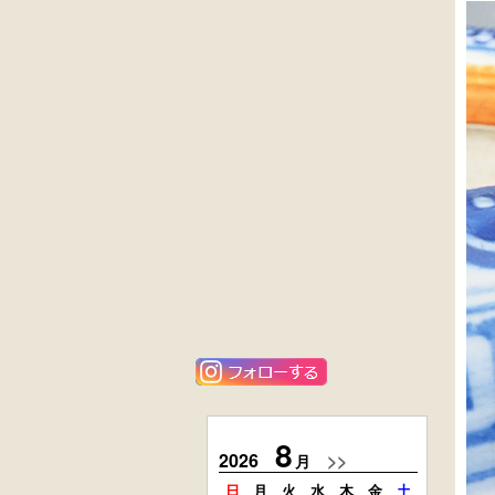
黒漆塗
英国製アンティ
時代箪笥
ーク
（京都）
楢材
キャビネット
大4段
花梨材
クサビ止メ
貝象ガン入
時代本棚
小引出し箱
外国製
楢材
アンティーク
時代本箱
コンソールチェ
スト
8
2026
>>
2026
月
日
月
火
水
木
金
土
日
月