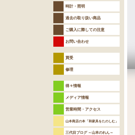
時計・照明
過去の取り扱い商品
ご購入に際しての注意
お問い合わせ
買受
修理
得々情報
メディア情報
営業時間・アクセス
山本商店の本「和家具をたのしむ」
三代目ブログ ～山本のれん～