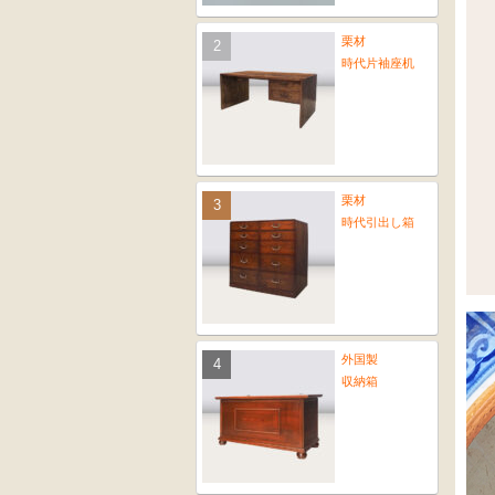
栗材
時代片袖座机
栗材
時代引出し箱
外国製
収納箱