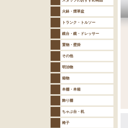
スタッフのおすすめ商品
火鉢・煙草盆
トランク・トルソー
鏡台・鏡・ドレッサー
置物・壁掛
その他
明治物
箱物
本棚・本箱
飾り棚
ちゃぶ台・机
椅子