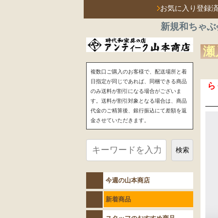
お気に入り登録
新規和ちゃぶ
瀬
複数口ご購入のお客様で、配送場所と着
日指定が同じであれば、同梱できる商品
ら
のみ送料が割引になる場合がございま
す。送料が割引対象となる場合は、商品
代金のご精算後、銀行振込にて差額を返
金させていただきます。
検索
今週の山本商店
新着商品