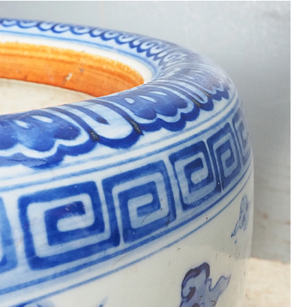
9
<<
月
火
水
木
金
土