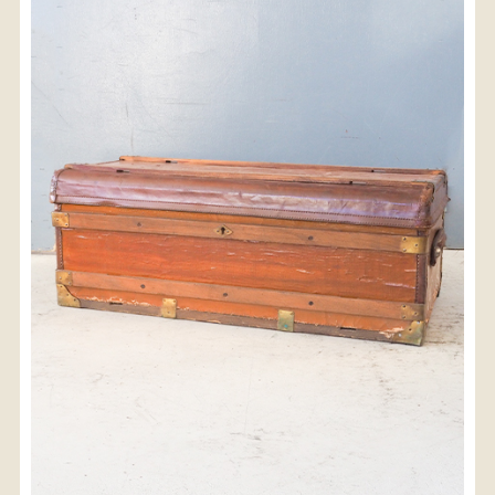
〈送料について〉
・商品代金に送料は含まれておりません。
・送料は、商品のサイズ・発送先地域によって異なり
ます。
・ご購入手続きを進める途中で「宅急便」を選択いた
だくと、自動的に送料が加算されます。
・配送についての詳細は、
こちら
→
【送料を確認する】
お届け先、送料ランクを選択する事で送料が表
示されます。
お届け先
送料ランク
配送料金(税込)