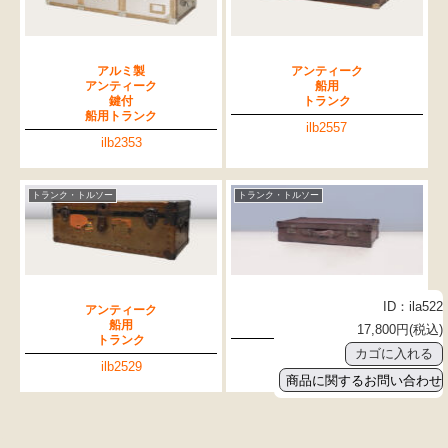
アルミ製
アンティーク
アンティーク
船用
鍵付
トランク
船用トランク
ilb2557
ilb2353
トランク・トルソー
トランク・トルソー
ID：ila522
アンティーク
アンティーク
船用
革トランク
17,800円(税込)
トランク
iloo047
ilb2529
商品に関するお問い合わせ