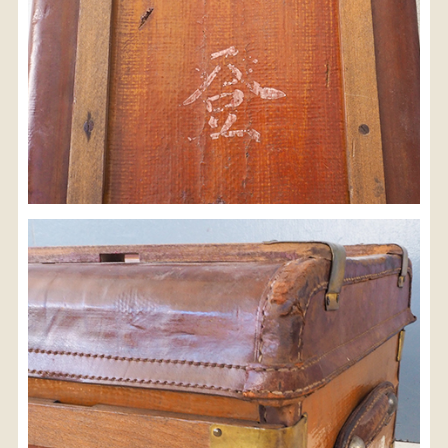
検索
人気の検索キーワード
水屋箪笥
2557
松本民芸
踏台
2678
2990
箪笥
B2770
1601
2471