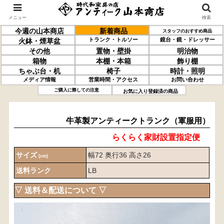
メニュー
検索
今週の山本商店
新着商品
スタッフのおすすめ商品
トランク・トルソー
鏡台・鏡・ドレッサー
火鉢・煙草盆
その他
置物・壁掛
明治物
箱物
本棚・本箱
飾り棚
ちゃぶ台・机
椅子
時計・照明
メディア情報
営業時間・アクセス
お問い合わせ
牛革製
アンティークトランク
（軍服用）
ご購入に際しての注意
お気に入り登録済の商品
牛革製アンティークトランク（軍服用）
らくらく家財設置指定便
サイズ
幅72 奥行36 高さ26
(cm)
送料ランク
LB
▽ 送料＆配送について ▽