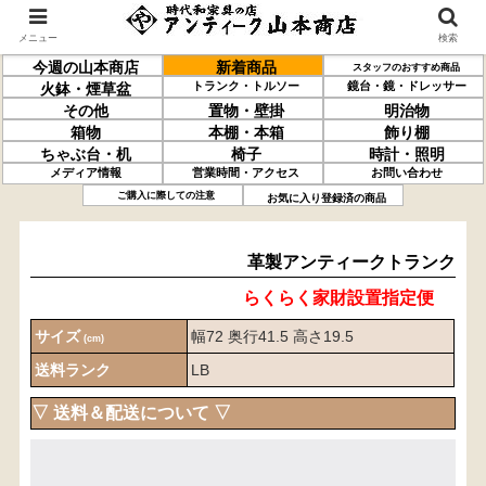
メニュー
検索
今週の山本商店
新着商品
スタッフのおすすめ商品
トランク・トルソー
鏡台・鏡・ドレッサー
火鉢・煙草盆
その他
置物・壁掛
明治物
箱物
本棚・本箱
飾り棚
ちゃぶ台・机
椅子
時計・照明
メディア情報
営業時間・アクセス
お問い合わせ
革製
アンティークトランク
ご購入に際しての注意
お気に入り登録済の商品
革製アンティークトランク
らくらく家財設置指定便
サイズ
幅72 奥行41.5 高さ19.5
(cm)
送料ランク
LB
▽ 送料＆配送について ▽