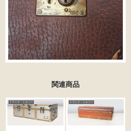
関連商品
検索
トランク・トルソー
トランク・トルソー
人気の検索キーワード
2557
2471
2729
2905
2925
2873
2678
民芸
箪笥
B2770