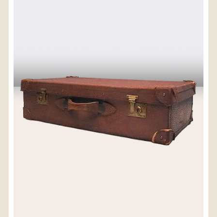
〈送料について〉
・商品代金に送料は含まれておりません。
・送料は、商品のサイズ・発送先地域によって異なり
ます。
・ご購入手続きを進める途中で「宅急便」を選択いた
だくと、自動的に送料が加算されます。
・配送についての詳細は、
こちら
→
【送料を確認する】
お届け先、送料ランクを選択する事で送料が表
示されます。
お届け先
送料ランク
配送料金(税込)