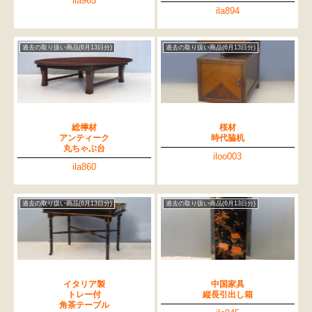
ila965
ila894
過去の取り扱い商品(6月13日分)
過去の取り扱い商品(6月13日分)
総﨔材
桜材
アンティーク
時代脇机
丸ちゃぶ台
iloo003
ila860
過去の取り扱い商品(6月13日分)
過去の取り扱い商品(6月13日分)
イタリア製
中国家具
トレー付
縦長引出し箱
角茶テーブル