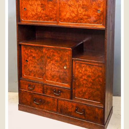
〈送料について〉
・商品代金に送料は含まれておりません。
・送料は、商品のサイズ・発送先地域によって異なり
ます。
・ご購入手続きを進める途中で「宅急便」を選択いた
だくと、自動的に送料が加算されます。
・配送についての詳細は、
こちら
→
【送料を確認する】
お届け先、送料ランクを選択する事で送料が表
示されます。
お届け先
送料ランク
配送料金(税込)