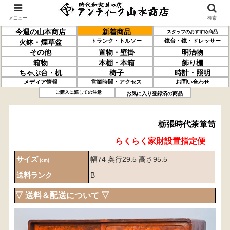
メニュー
検索
今週の山本商店
新着商品
スタッフのおすすめ商品
トランク・トルソー
鏡台・鏡・ドレッサー
火鉢・煙草盆
その他
置物・壁掛
明治物
箱物
本棚・本箱
飾り棚
ちゃぶ台・机
椅子
時計・照明
メディア情報
営業時間・アクセス
お問い合わせ
栃張
時代茶箪笥
ご購入に際しての注意
お気に入り登録済の商品
栃張時代茶箪笥
らくらく家財設置指定便
サイズ
幅74 奥行29.5 高さ95.5
(cm)
送料ランク
B
▽ 送料＆配送について ▽