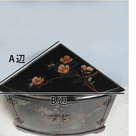
9
<<
月
火
水
木
金
土