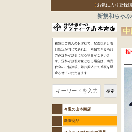
お気に入り登録
新規和ちゃぶ
中
複数口ご購入のお客様で、配送場所と着
日指定が同じであれば、同梱できる商品
梱
のみ送料が割引になる場合がございま
す。送料が割引対象となる場合は、商品
代金のご精算後、銀行振込にて差額を返
金させていただきます。
検索
今週の山本商店
新着商品