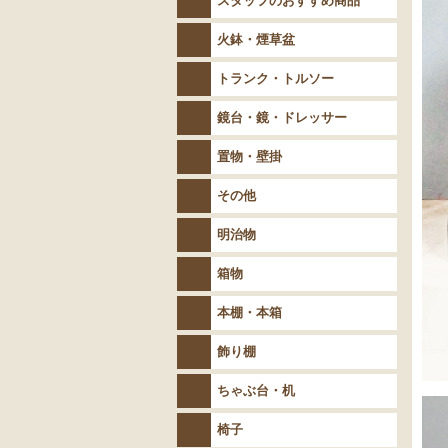
スタッフのおすすめ商品
火鉢・煙草盆
トランク・トルソー
鏡台・鏡・ドレッサー
置物・壁掛
その他
明治物
箱物
本棚・本箱
飾り棚
ちゃぶ台・机
椅子