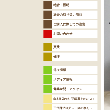
時計・照明
過去の取り扱い商品
ご購入に際しての注意
お問い合わせ
買受
修理
得々情報
メディア情報
営業時間・アクセス
山本商店の本「和家具をたのしむ」
三代目ブログ ～山本のれん～