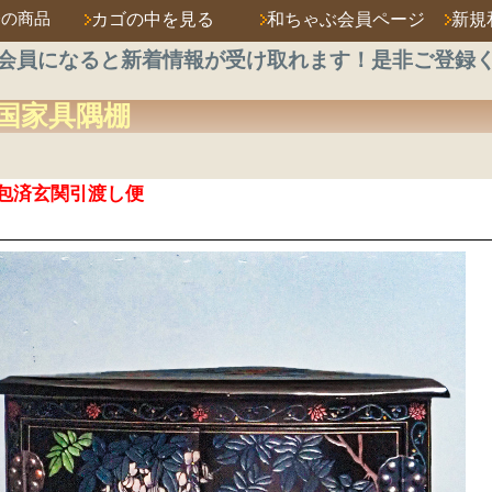
済の商品
カゴの中を見る
和ちゃぶ会員ページ
新規
会員になると新着情報が受け取れます！是非ご登録
国家具
隅棚
包済玄関引渡し便