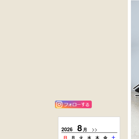
外国製
英国製アンティ
収納箱
ーク
楢材
キャビネット
大4段
楢材
クサビ止メ
大4段
時代本棚
クサビ止メ
時代本棚
アンティーク
花梨材
角ちゃぶ台
貝象ガン入
小引出し箱
8
2026
>>
2026
月
日
月
火
水
木
金
土
日
月