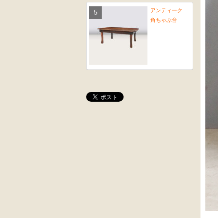
アンティーク
角ちゃぶ台
桜材
木彫
時代置床
角茶テーブル
黒漆塗
前﨔・杉材
時代箪笥
時代
（京都）
水屋箪笥