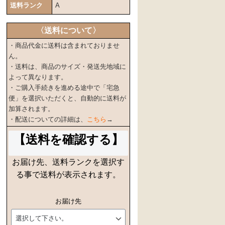
送料ランク
A