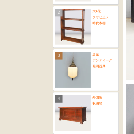
大4段
クサビ止メ
時代本棚
唐金
アンティーク
照明器具
外国製
収納箱