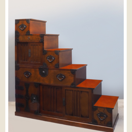
〈送料について〉
・商品代金に送料は含まれておりません。
・送料は、商品のサイズ・発送先地域によって異なり
ます。
・ご購入手続きを進める途中で「宅急便」を選択いた
だくと、自動的に送料が加算されます。
・配送についての詳細は、
こちら
→
【送料を確認する】
お届け先、送料ランクを選択する事で送料が表
示されます。
お届け先
送料ランク