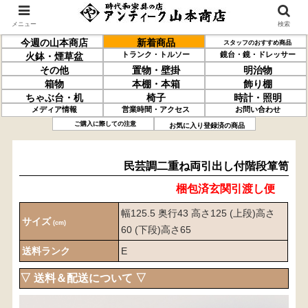
メニュー
検索
今週の山本商店
新着商品
スタッフのおすすめ商品
トランク・トルソー
鏡台・鏡・ドレッサー
火鉢・煙草盆
その他
置物・壁掛
明治物
箱物
本棚・本箱
飾り棚
ちゃぶ台・机
椅子
時計・照明
メディア情報
営業時間・アクセス
お問い合わせ
民芸調
二重ね
両引出し付階段箪笥
ご購入に際しての注意
お気に入り登録済の商品
民芸調二重ね両引出し付階段箪笥
梱包済玄関引渡し便
幅125.5 奥行43 高さ125 (上段)高さ
サイズ
(cm)
60 (下段)高さ65
送料ランク
E
▽ 送料＆配送について ▽