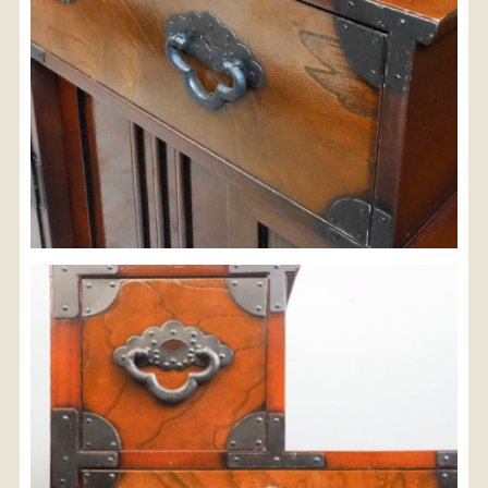
検索
人気の検索キーワード
2980
松本民芸
水屋箪笥
b2770
小長火鉢
踏台
2678
2990
李朝
箪笥