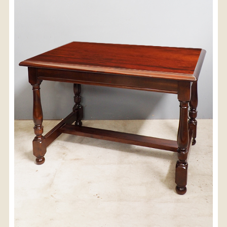
〈送料について〉
・商品代金に送料は含まれておりません。
・送料は、商品のサイズ・発送先地域によって異なり
ます。
・ご購入手続きを進める途中で「宅急便」を選択いた
だくと、自動的に送料が加算されます。
・配送についての詳細は、
こちら
→
【送料を確認する】
お届け先、送料ランクを選択する事で送料が表
示されます。
お届け先
送料ランク
配送料金(税込)