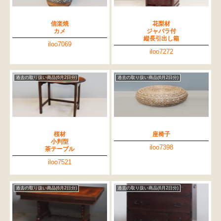
信楽焼
花梨材
カメ
ジャバラ付
縦長引出し箱
iloo7069
iloo7272
過去の取り扱い商品(6月2日分)
過去の取り扱い商品(6月2日分)
桜材
座椅子
小判型
iloo7398
茶テーブル
iloo7521
過去の取り扱い商品(6月2日分)
過去の取り扱い商品(6月2日分)