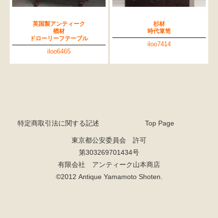
英国製アンティーク
杉材
楢材
時代箪笥
ドローリーフテーブル
iloo7414
iloo6465
特定商取引法に関する記述
Top Page
東京都公安委員会 許可
第303269701434号
有限会社 アンティーク山本商店
検索
©2012 Antique Yamamoto Shoten.
人気の検索キーワード
2980
小長火鉢
李朝
松本民芸
踏台
松本民芸家具
1601
2869
2935
傘立て