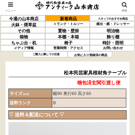
メニュー
検索
今週の山本商店
新着商品
スタッフのおすすめ商品
トランク・トルソー
鏡台・鏡・ドレッサー
火鉢・煙草盆
その他
置物・壁掛
明治物
箱物
本棚・本箱
飾り棚
ちゃぶ台・机
椅子
時計・照明
メディア情報
営業時間・アクセス
お問い合わせ
松本民芸家具
桜材
角テーブル
ご購入に際しての注意
お気に入り登録済の商品
松本民芸家具桜材角テーブル
梱包済玄関引渡し便
サイズ
幅90 奥行60 高さ60
(cm)
送料ランク
B
▽ 送料＆配送について ▽