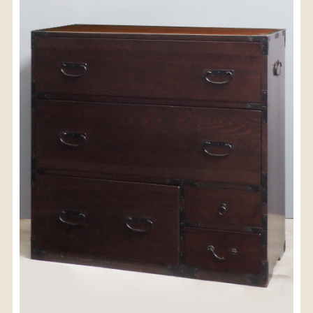
〈送料について〉
・商品代金に送料は含まれておりません。
・送料は、商品のサイズ・発送先地域によって異なり
ます。
・ご購入手続きを進める途中で「宅急便」を選択いた
だくと、自動的に送料が加算されます。
・配送についての詳細は、
こちら
→
【送料を確認する】
お届け先、送料ランクを選択する事で送料が表
示されます。
お届け先
送料ランク
配送料金(税込)