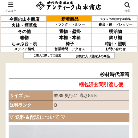
メニュー
検索
今週の山本商店
新着商品
スタッフのおすすめ商品
トランク・トルソー
鏡台・鏡・ドレッサー
火鉢・煙草盆
その他
置物・壁掛
明治物
箱物
本棚・本箱
飾り棚
ちゃぶ台・机
椅子
時計・照明
メディア情報
営業時間・アクセス
お問い合わせ
杉材
時代箪笥
ご購入に際しての注意
お気に入り登録済の商品
杉材時代箪笥
梱包済玄関引渡し便
サイズ
幅89 奥行41 高さ84.5
(cm)
送料ランク
B
▽ 送料＆配送について ▽