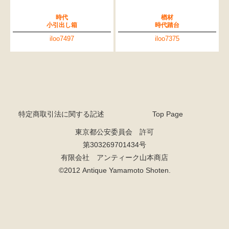
時代
楢材
小引出し箱
時代踏台
iloo7497
iloo7375
特定商取引法に関する記述
Top Page
東京都公安委員会 許可
第303269701434号
有限会社 アンティーク山本商店
©2012 Antique Yamamoto Shoten.
検索
人気の検索キーワード
2980
松本民芸
水屋箪笥
小長火鉢
踏台
2678
箪笥
2990
李朝
1601