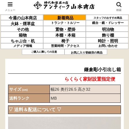
メニュー
検索
今週の山本商店
新着商品
スタッフのおすすめ商品
トランク・トルソー
鏡台・鏡・ドレッサー
火鉢・煙草盆
その他
置物・壁掛
明治物
箱物
本棚・本箱
飾り棚
ちゃぶ台・机
椅子
時計・照明
メディア情報
営業時間・アクセス
お問い合わせ
鎌倉彫
小引出し箱
ご購入に際しての注意
お気に入り登録済の商品
鎌倉彫小引出し箱
らくらく家財設置指定便
サイズ
幅26 奥行26.5 高さ32
(cm)
送料ランク
MB
▽ 送料＆配送について ▽