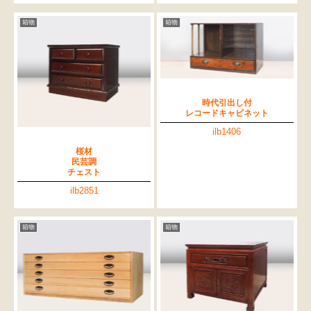
箱物
箱物
時代引出し付
レコードキャビネット
ilb1406
桜材
民芸調
チェスト
ilb2851
箱物
箱物