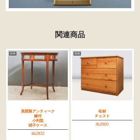
関連商品
箱物
箱物
英国製アンティーク
松材
鍵付
チェスト
小判型
ilb2800
硝子ケース
ilb2832