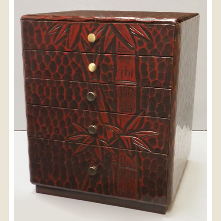
〈送料について〉
・商品代金に送料は含まれておりません。
・送料は、商品のサイズ・発送先地域によって異なり
ます。
・ご購入手続きを進める途中で「宅急便」を選択いた
だくと、自動的に送料が加算されます。
・配送についての詳細は、
こちら
→
【送料を確認する】
お届け先、送料ランクを選択する事で送料が表
示されます。
お届け先
送料ランク
配送料金(税込)