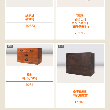
総桐材
花梨材
帯箪笥
引出し付
キャビネット
ilb2883
（硝子天板付）
ilb2712
箱物
箱物
栃材
時代小箪笥
検索
ilb2511
桑張総桐材
時代用箪笥
人気の検索キーワード
2557
2471
2678
2729
2905
2925
b2770
ilb2826
2873
2990
箪笥