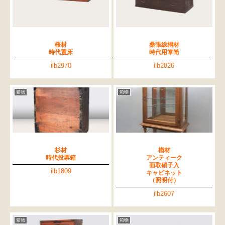
桜材
桑張総桐材
時代置床
時代用箪笥
ilb2970
ilb2826
箱物
箱物
杉材
楢材
時代投票箱
アンティーク
面取硝子入
ilb1809
キャビネット
（照明付）
ilb2607
箱物
箱物