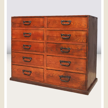
〈送料について〉
・商品代金に送料は含まれておりません。
・送料は、商品のサイズ・発送先地域によって異なり
ます。
・ご購入手続きを進める途中で「宅急便」を選択いた
だくと、自動的に送料が加算されます。
・配送についての詳細は、
こちら
→
【送料を確認する】
お届け先、送料ランクを選択する事で送料が表
示されます。
お届け先
送料ランク
配送料金(税込)