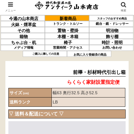
メニュー
検索
今週の山本商店
新着商品
スタッフのおすすめ商品
トランク・トルソー
鏡台・鏡・ドレッサー
火鉢・煙草盆
その他
置物・壁掛
明治物
箱物
本棚・本箱
飾り棚
ちゃぶ台・机
椅子
時計・照明
メディア情報
営業時間・アクセス
お問い合わせ
前﨔・杉材
時代引出し箱
ご購入に際しての注意
お気に入り登録済の商品
前﨔・杉材時代引出し箱
らくらく家財設置指定便
サイズ
幅63 奥行32.5 高さ52.5
(cm)
送料ランク
LB
▽ 送料＆配送について ▽