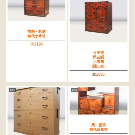
前桐・杉材
時代小箪笥
ilb2196
タモ張
民芸調
小箪笥
（隠し有）
ilb2895
箱物
箱物
桑・栃張
時代茶箪笥