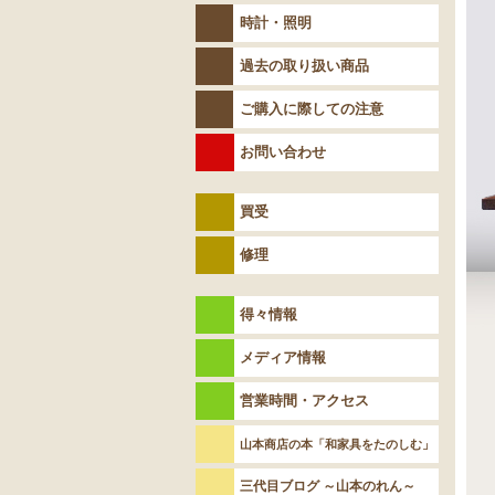
時計・照明
過去の取り扱い商品
ご購入に際しての注意
お問い合わせ
買受
修理
得々情報
メディア情報
営業時間・アクセス
山本商店の本「和家具をたのしむ」
三代目ブログ ～山本のれん～