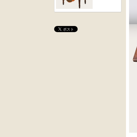
桜材
木彫
時代置床
角茶テーブル
外国製
前﨔・杉材
収納箱
時代
水屋箪笥
大4段
英国製アンティ
クサビ止メ
ーク
時代本棚
楢材
キャビネット