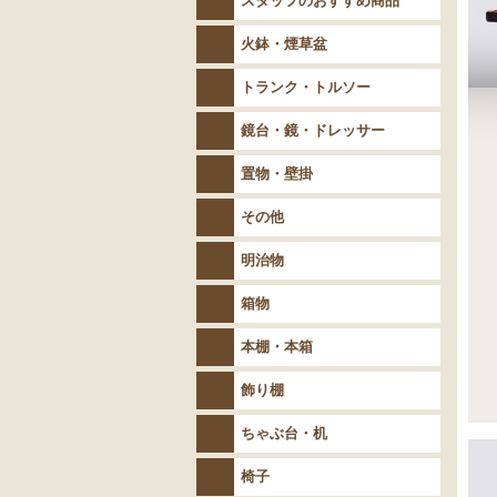
スタッフのおすすめ商品
火鉢・煙草盆
トランク・トルソー
鏡台・鏡・ドレッサー
置物・壁掛
その他
明治物
箱物
本棚・本箱
飾り棚
ちゃぶ台・机
椅子