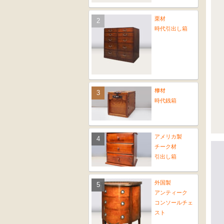
栗材
時代引出し箱
﨔材
時代銭箱
アメリカ製
チーク材
引出し箱
外国製
アンティーク
コンソールチェ
スト