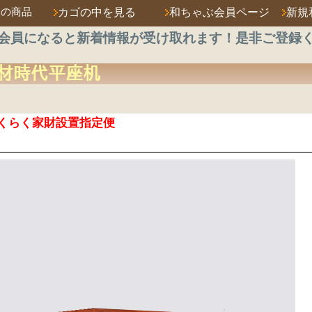
済の商品
カゴの中を見る
和ちゃぶ会員ページ
新規
会員になると新着情報が受け取れます！是非ご登録
材
時代平座机
くらく家財設置指定便