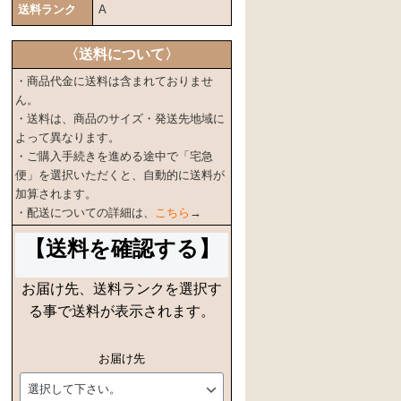
送料ランク
A