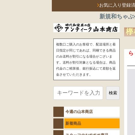
お気に入り登録
新規和ちゃぶ
﨔
複数口ご購入のお客様で、配送場所と着
日指定が同じであれば、同梱できる商品
ら
のみ送料が割引になる場合がございま
す。送料が割引対象となる場合は、商品
代金のご精算後、銀行振込にて差額を返
金させていただきます。
検索
今週の山本商店
新着商品