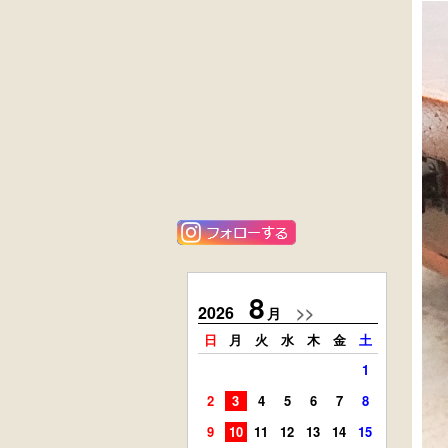
黒漆塗
花梨材
時代箪笥
貝象ガン入
（京都）
小引出し箱
外国製
ニレ材
アンティーク
李朝
コンソールチェ
キャビネット
スト
8
2026
>>
2026
月
日
月
火
水
木
金
土
日
月
1
2
3
4
5
6
7
8
6
7
9
10
11
12
13
14
15
13
14