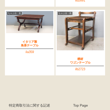
ilb2691
ちゃぶ台・机
ちゃぶ台・机
イタリア製
角茶テーブル
ila359
楢材
ワゴンテーブル
ilb2723
特定商取引法に関する記述
Top Page