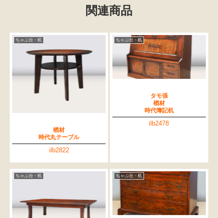
関連商品
ちゃぶ台・机
ちゃぶ台・机
タモ張
楢材
時代簿記机
ilb2478
楢材
時代丸テーブル
ilb2822
ちゃぶ台・机
ちゃぶ台・机