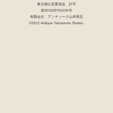
東京都公安委員会 許可
第303269701434号
有限会社 アンティーク山本商店
©2012 Antique Yamamoto Shoten.
検索
人気の検索キーワード
2980
松本民芸
水屋箪笥
小長火鉢
踏台
2678
箪笥
李朝
1601
2990