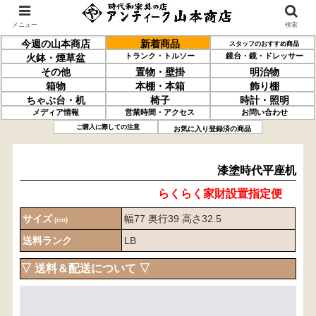
メニュー
検索
今週の山本商店
新着商品
スタッフのおすすめ商品
トランク・トルソー
鏡台・鏡・ドレッサー
火鉢・煙草盆
その他
置物・壁掛
明治物
箱物
本棚・本箱
飾り棚
ちゃぶ台・机
椅子
時計・照明
メディア情報
営業時間・アクセス
お問い合わせ
漆塗
時代平座机
ご購入に際しての注意
お気に入り登録済の商品
漆塗時代平座机
らくらく家財設置指定便
サイズ
幅77 奥行39 高さ32.5
(cm)
送料ランク
LB
▽ 送料＆配送について ▽