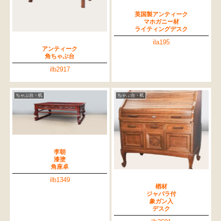
英国製アンティーク
マホガニー材
ライティングデスク
ila195
アンティーク
角ちゃぶ台
ilb2917
ちゃぶ台・机
ちゃぶ台・机
李朝
漆塗
角座卓
ilb1349
楢材
ジャバラ付
象ガン入
デスク