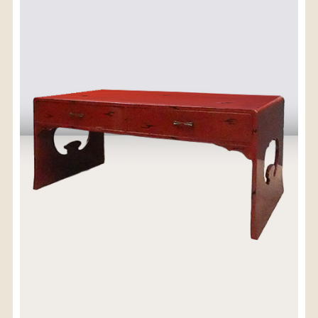
〈送料について〉
・商品代金に送料は含まれておりません。
・送料は、商品のサイズ・発送先地域によって異なり
ます。
・ご購入手続きを進める途中で「宅急便」を選択いた
だくと、自動的に送料が加算されます。
・配送についての詳細は、
こちら
→
【送料を確認する】
お届け先、送料ランクを選択する事で送料が表
示されます。
お届け先
送料ランク
配送料金(税込)