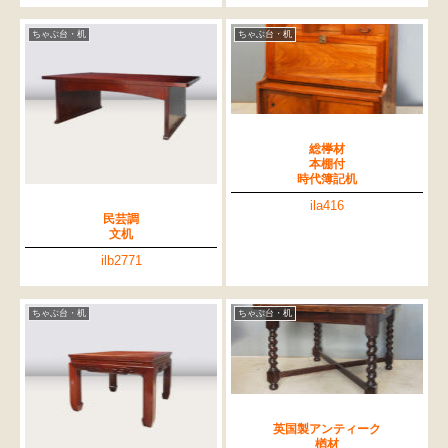
ちゃぶ台・机
ちゃぶ台・机
総﨔材
本棚付
時代簿記机
ila416
民芸調
文机
ilb2771
ちゃぶ台・机
ちゃぶ台・机
英国製アンティーク
楢材