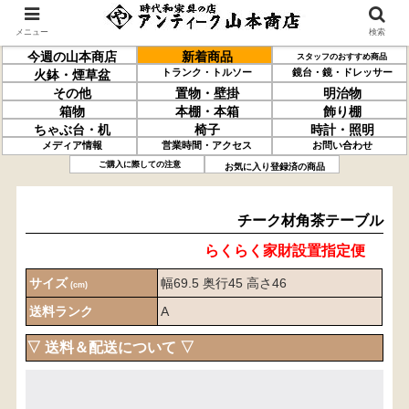
メニュー
検索
今週の山本商店
新着商品
スタッフのおすすめ商品
トランク・トルソー
鏡台・鏡・ドレッサー
火鉢・煙草盆
その他
置物・壁掛
明治物
箱物
本棚・本箱
飾り棚
ちゃぶ台・机
椅子
時計・照明
メディア情報
営業時間・アクセス
お問い合わせ
チーク材
角茶テーブル
ご購入に際しての注意
お気に入り登録済の商品
チーク材角茶テーブル
らくらく家財設置指定便
サイズ
幅69.5 奥行45 高さ46
(cm)
送料ランク
A
▽ 送料＆配送について ▽