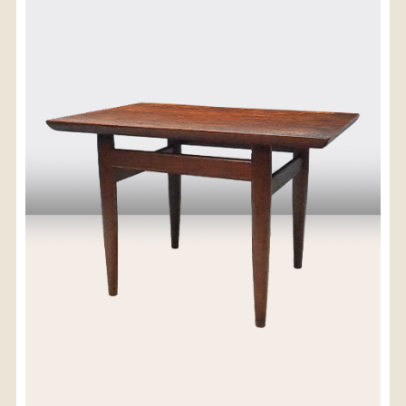
〈送料について〉
・商品代金に送料は含まれておりません。
・送料は、商品のサイズ・発送先地域によって異なり
ます。
・ご購入手続きを進める途中で「宅急便」を選択いた
だくと、自動的に送料が加算されます。
・配送についての詳細は、
こちら
→
【送料を確認する】
お届け先、送料ランクを選択する事で送料が表
示されます。
お届け先
送料ランク
配送料金(税込)