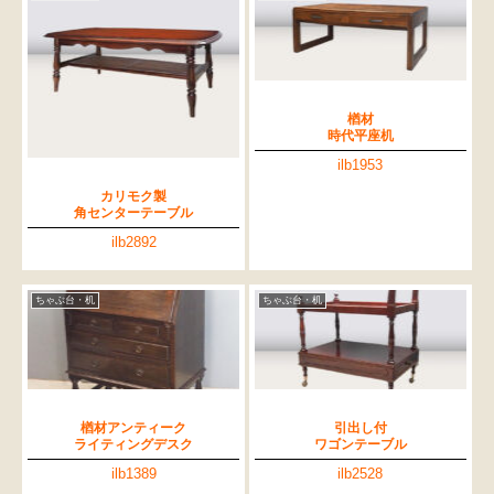
楢材
時代平座机
ilb1953
カリモク製
角センターテーブル
ilb2892
ちゃぶ台・机
ちゃぶ台・机
楢材アンティーク
引出し付
ライティングデスク
ワゴンテーブル
ilb1389
ilb2528