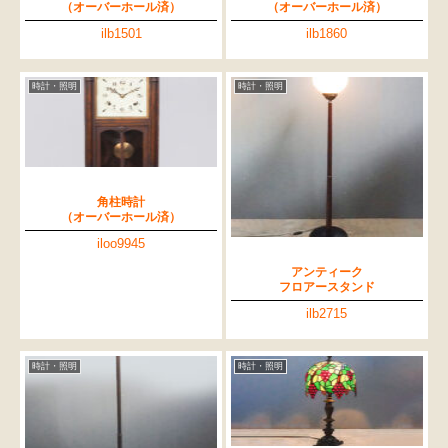
（オーバーホール済）
（オーバーホール済）
ilb1501
ilb1860
時計・照明
時計・照明
角柱時計
（オーバーホール済）
iloo9945
アンティーク
フロアースタンド
ilb2715
時計・照明
時計・照明