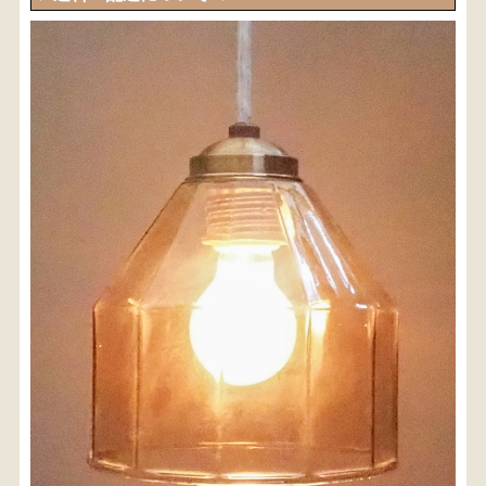
〈送料について〉
・商品代金に送料は含まれておりません。
・送料は、商品のサイズ・発送先地域によって異なり
ます。
・ご購入手続きを進める途中で「宅急便」を選択いた
だくと、自動的に送料が加算されます。
・配送についての詳細は、
こちら
→
【送料を確認する】
お届け先、送料ランクを選択する事で送料が表
示されます。
お届け先
送料ランク