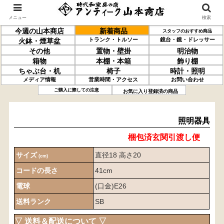
メニュー
検索
今週の山本商店
新着商品
スタッフのおすすめ商品
トランク・トルソー
鏡台・鏡・ドレッサー
火鉢・煙草盆
その他
置物・壁掛
明治物
箱物
本棚・本箱
飾り棚
ちゃぶ台・机
椅子
時計・照明
メディア情報
営業時間・アクセス
お問い合わせ
照明器具
ご購入に際しての注意
お気に入り登録済の商品
照明器具
梱包済玄関引渡し便
サイズ
直径18 高さ20
(cm)
コードの長さ
41cm
電球
(口金)E26
送料ランク
SB
▽ 送料＆配送について ▽