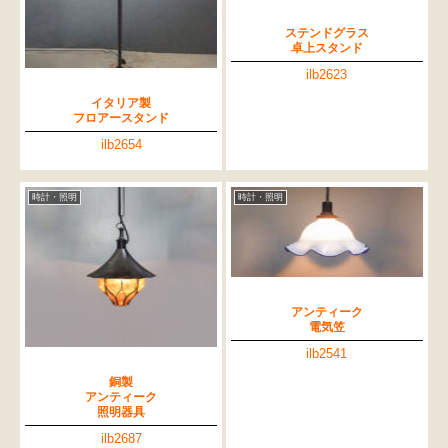
ステンドグラス
卓上スタンド
ilb2623
イタリア製
フロアースタンド
ilb2654
時計・照明
時計・照明
アンティーク
電気笠
ilb2541
銅製
アンティーク
照明器具
ilb2687