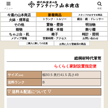
メニュー
検索
今週の山本商店
新着商品
スタッフのおすすめ商品
トランク・トルソー
鏡台・鏡・ドレッサー
火鉢・煙草盆
その他
置物・壁掛
明治物
箱物
本棚・本箱
飾り棚
ちゃぶ台・机
椅子
時計・照明
メディア情報
営業時間・アクセス
お問い合わせ
総桐材
時代箪笥
ご購入に際しての注意
お気に入り登録済の商品
総桐材時代箪笥
らくらく家財設置指定便
サイズ
幅93.5 奥行41.5 高さ49
(cm)
送料ランク
B
▽ 送料＆配送について ▽