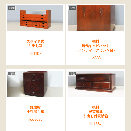
箱物
箱物
スライド式
楢材
引出し箱
時代キャビネット
（アンティークミシン台）
ilb1197
ila883
箱物
箱物
鎌倉彫
桜材
小引出し箱
民芸家具
引出し付収納箱
iloo5633
ilb1234