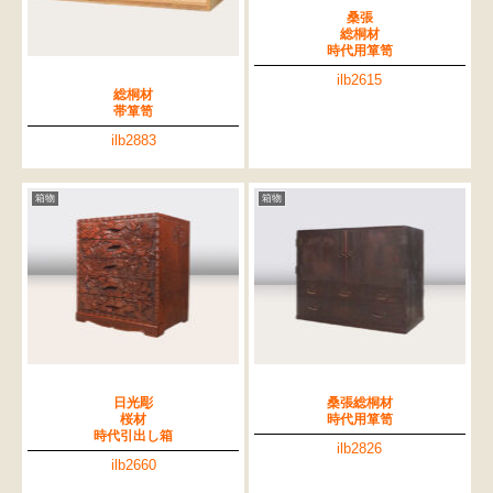
桑張
総桐材
時代用箪笥
ilb2615
総桐材
帯箪笥
ilb2883
箱物
箱物
日光彫
桑張総桐材
桜材
時代用箪笥
時代引出し箱
ilb2826
ilb2660