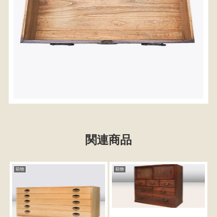
関連商品
検索
箱物
箱物
人気の検索キーワード
2980
松本民芸
水屋箪笥
小長火鉢
踏台
2678
b2770
箪笥
2990
李朝