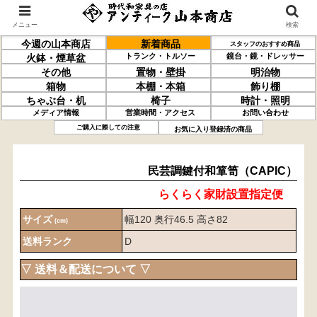
メニュー
検索
今週の山本商店
新着商品
スタッフのおすすめ商品
トランク・トルソー
鏡台・鏡・ドレッサー
火鉢・煙草盆
その他
置物・壁掛
明治物
箱物
本棚・本箱
飾り棚
ちゃぶ台・机
椅子
時計・照明
メディア情報
営業時間・アクセス
お問い合わせ
民芸調
鍵付
和箪笥
（CAPIC）
ご購入に際しての注意
お気に入り登録済の商品
民芸調鍵付和箪笥（CAPIC）
らくらく家財設置指定便
サイズ
幅120 奥行46.5 高さ82
(cm)
送料ランク
D
▽ 送料＆配送について ▽