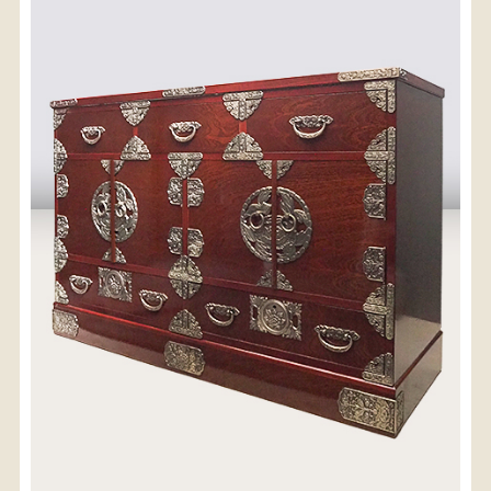
〈送料について〉
・商品代金に送料は含まれておりません。
・送料は、商品のサイズ・発送先地域によって異なり
ます。
・ご購入手続きを進める途中で「宅急便」を選択いた
だくと、自動的に送料が加算されます。
・配送についての詳細は、
こちら
→
【送料を確認する】
お届け先、送料ランクを選択する事で送料が表
示されます。
お届け先
送料ランク
配送料金(税込)