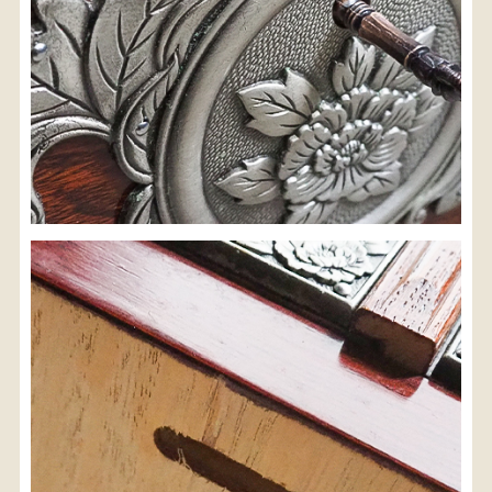
検索
人気の検索キーワード
2557
2471
2678
2729
2905
2925
b2770
2873
2990
箪笥