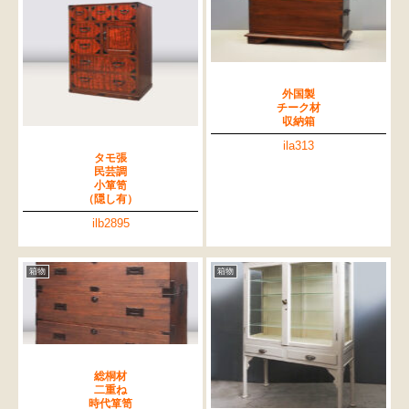
外国製
チーク材
収納箱
ila313
タモ張
民芸調
小箪笥
（隠し有）
ilb2895
箱物
箱物
総桐材
二重ね
時代箪笥