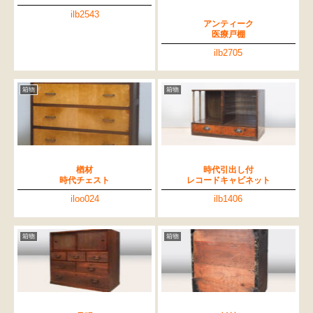
ilb2543
アンティーク
医療戸棚
ilb2705
箱物
箱物
楢材
時代引出し付
時代チェスト
レコードキャビネット
iloo024
ilb1406
箱物
箱物