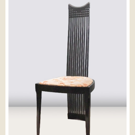
〈送料について〉
・商品代金に送料は含まれておりません。
・送料は、商品のサイズ・発送先地域によって異なり
ます。
・ご購入手続きを進める途中で「宅急便」を選択いた
だくと、自動的に送料が加算されます。
・配送についての詳細は、
こちら
→
【送料を確認する】
お届け先、送料ランクを選択する事で送料が表
示されます。
お届け先
送料ランク