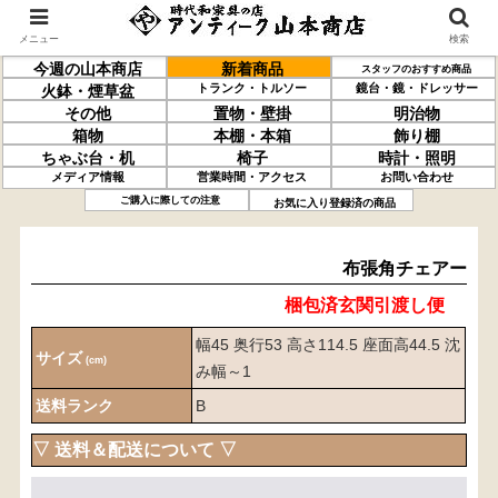
メニュー
検索
今週の山本商店
新着商品
スタッフのおすすめ商品
トランク・トルソー
鏡台・鏡・ドレッサー
火鉢・煙草盆
その他
置物・壁掛
明治物
箱物
本棚・本箱
飾り棚
ちゃぶ台・机
椅子
時計・照明
メディア情報
営業時間・アクセス
お問い合わせ
布張
角チェアー
ご購入に際しての注意
お気に入り登録済の商品
布張角チェアー
梱包済玄関引渡し便
幅45 奥行53 高さ114.5 座面高44.5 沈
サイズ
(cm)
み幅～1
送料ランク
B
▽ 送料＆配送について ▽