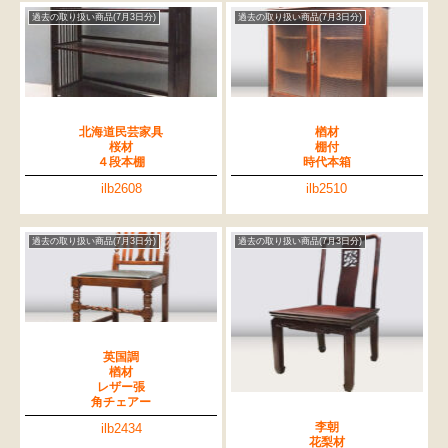
過去の取り扱い商品(7月3日分)
過去の取り扱い商品(7月3日分)
北海道民芸家具
楢材
桜材
棚付
４段本棚
時代本箱
ilb2608
ilb2510
過去の取り扱い商品(7月3日分)
過去の取り扱い商品(7月3日分)
英国調
楢材
レザー張
角チェアー
李朝
ilb2434
花梨材