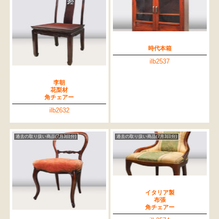
時代本箱
ilb2537
李朝
花梨材
角チェアー
ilb2632
過去の取り扱い商品(7月3日分)
過去の取り扱い商品(7月3日分)
イタリア製
布張
角チェアー