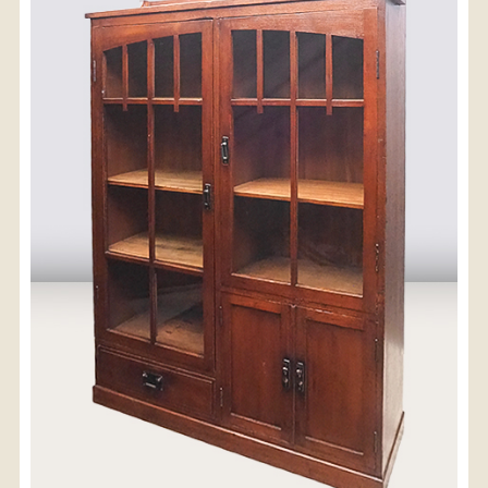
〈送料について〉
・商品代金に送料は含まれておりません。
・送料は、商品のサイズ・発送先地域によって異なり
ます。
・ご購入手続きを進める途中で「宅急便」を選択いた
だくと、自動的に送料が加算されます。
・配送についての詳細は、
こちら
→
【送料を確認する】
お届け先、送料ランクを選択する事で送料が表
示されます。
お届け先
送料ランク
配送料金(税込)