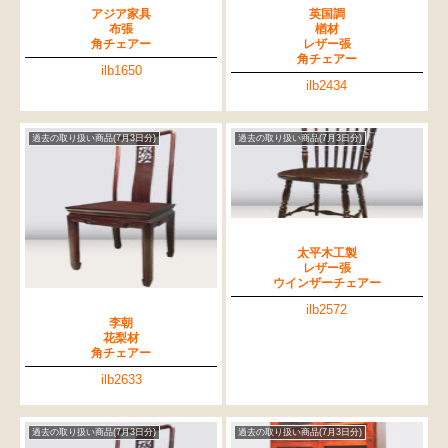
アジア家具
英国調
布張
楢材
角チェアー
レザー張
角チェアー
ilb1650
ilb2434
過去の取り扱い商品(7月3日分)
過去の取り扱い商品(7月3日分)
太平木工製
レザー張
ウインザーチェアー
ilb2572
李朝
花梨材
角チェアー
ilb2633
過去の取り扱い商品(7月3日分)
過去の取り扱い商品(7月3日分)