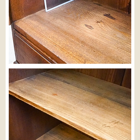
検索
人気の検索キーワード
2557
2471
2678
2729
b2770
水屋箪笥
2925
2990
2873
2905