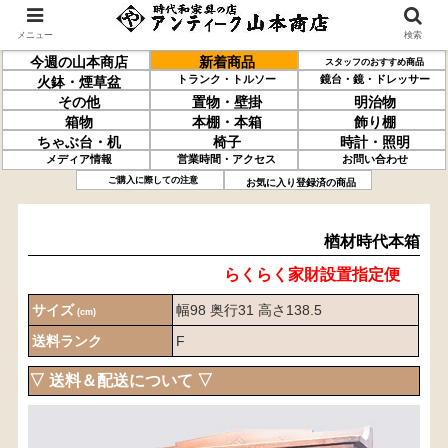
メニュー
検索
今週の山本商店
新着商品
スタッフのおすすめ商品
トランク・トルソー
鏡台・鏡・ドレッサー
火鉢・煙草盆
その他
置物・壁掛
明治物
箱物
本棚・本箱
飾り棚
ちゃぶ台・机
椅子
時計・照明
メディア情報
営業時間・アクセス
お問い合わせ
楢材
時代本箱
ご購入に際しての注意
お気に入り登録済の商品
楢材時代本箱
らくらく家財設置指定便
サイズ
幅98 奥行31 高さ138.5
(cm)
送料ランク
F
▽ 送料＆配送について ▽