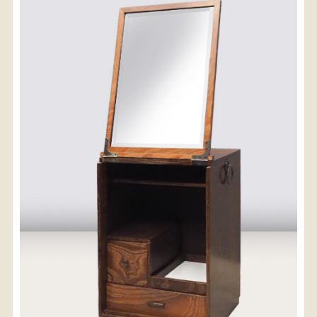
〈送料について〉
・商品代金に送料は含まれておりません。
・送料は、商品のサイズ・発送先地域によって異なり
ます。
・ご購入手続きを進める途中で「宅急便」を選択いた
だくと、自動的に送料が加算されます。
・配送についての詳細は、
こちら
→
【送料を確認する】
お届け先、送料ランクを選択する事で送料が表
示されます。
お届け先
送料ランク