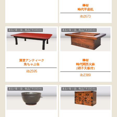
﨔材
時代平座机
ilb2673
過去の取り扱い商品(7月10日分)
過去の取り扱い商品(7月10日分)
漆塗アンティーク
﨔材
角ちゃぶ台
時代関西火鉢
（硝子天板付）
ilb2595
ilb2389
過去の取り扱い商品(7月10日分)
過去の取り扱い商品(7月10日分)
検索
人気の検索キーワード
松本民芸
水屋箪笥
踏台
2678
2990
B2770
箪笥
小長火鉢
1601
2980