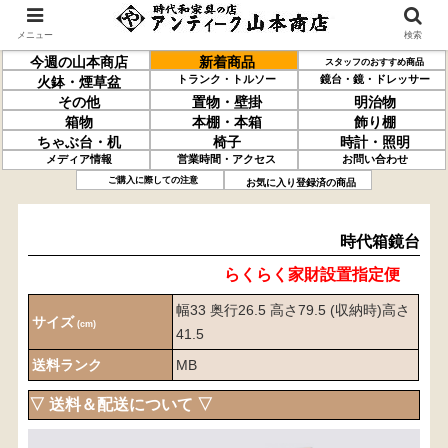
メニュー
検索
今週の山本商店
新着商品
スタッフのおすすめ商品
トランク・トルソー
鏡台・鏡・ドレッサー
火鉢・煙草盆
その他
置物・壁掛
明治物
箱物
本棚・本箱
飾り棚
ちゃぶ台・机
椅子
時計・照明
メディア情報
営業時間・アクセス
お問い合わせ
時代箱鏡台
ご購入に際しての注意
お気に入り登録済の商品
時代箱鏡台
らくらく家財設置指定便
幅33 奥行26.5 高さ79.5 (収納時)高さ
サイズ
(cm)
41.5
送料ランク
MB
▽ 送料＆配送について ▽