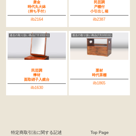
唐金
民芸調
時代丸火鉢
戸棚付
（持ち手付）
小引出し箱
ilb2164
ilb2387
過去の取り扱い商品(7月10日分)
過去の取り扱い商品(7月10日分)
民芸調
栗材
﨔材
時代茶棚
面取硝子入鏡台
ilb1865
ilb1630
特定商取引法に関する記述
Top Page