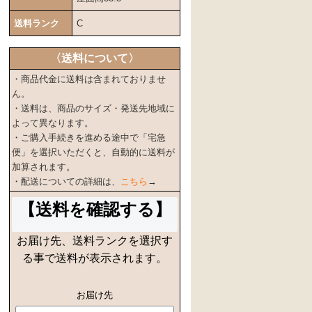
送料ランク
C