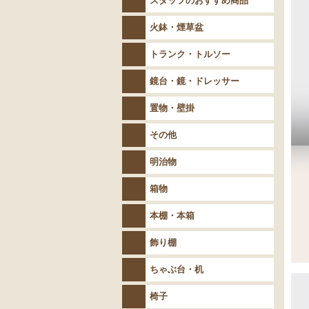
スタッフのおすすめ商品
火鉢・煙草盆
トランク・トルソー
鏡台・鏡・ドレッサー
置物・壁掛
その他
明治物
箱物
本棚・本箱
飾り棚
ちゃぶ台・机
椅子