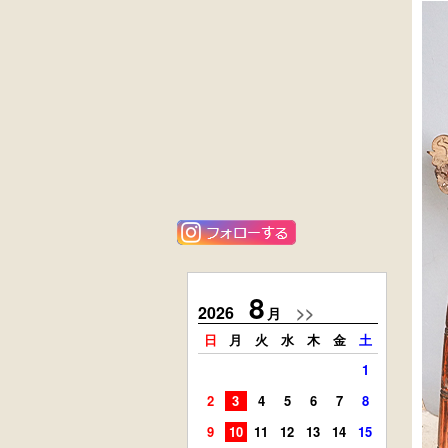
黒漆塗
花梨材
時代箪笥
貝象ガン入
（京都）
小引出し箱
外国製
ニレ材
アンティーク
李朝
コンソールチェ
キャビネット
スト
8
2026
>>
2026
月
日
月
火
水
木
金
土
日
月
1
2
3
4
5
6
7
8
6
7
9
10
11
12
13
14
15
13
14