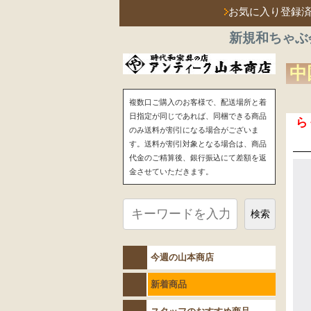
お気に入り登録
新規和ちゃぶ
中
複数口ご購入のお客様で、配送場所と着
日指定が同じであれば、同梱できる商品
ら
のみ送料が割引になる場合がございま
す。送料が割引対象となる場合は、商品
代金のご精算後、銀行振込にて差額を返
金させていただきます。
検索
今週の山本商店
新着商品