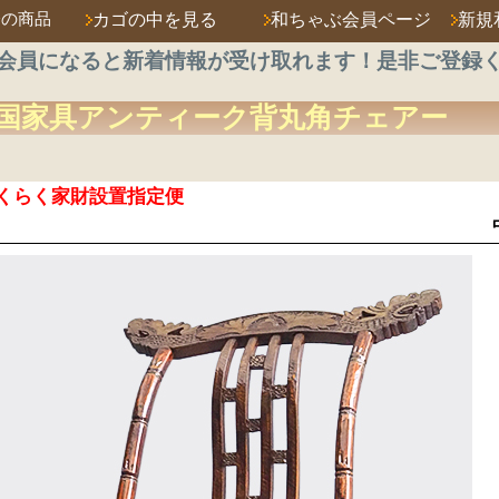
済の商品
カゴの中を見る
和ちゃぶ会員ページ
新規
会員になると新着情報が受け取れます！是非ご登録
国家具アンティーク
背丸
角チェアー
くらく家財設置指定便