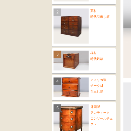
栗材
時代引出し箱
﨔材
時代銭箱
アメリカ製
チーク材
引出し箱
外国製
アンティーク
コンソールチェ
スト