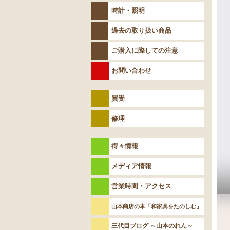
時計・照明
過去の取り扱い商品
ご購入に際しての注意
お問い合わせ
買受
修理
得々情報
メディア情報
営業時間・アクセス
山本商店の本「和家具をたのしむ」
三代目ブログ ～山本のれん～