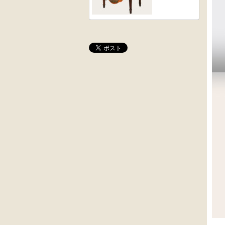
桜材
木彫
時代置床
角茶テーブル
外国製
前﨔・杉材
収納箱
時代
水屋箪笥
大4段
英国製アンティ
クサビ止メ
ーク
時代本棚
楢材
キャビネット