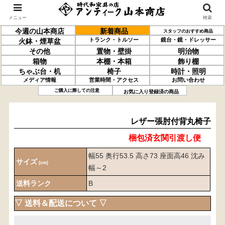
メニュー
検索
今週の山本商店
新着商品
スタッフのおすすめ商品
トランク・トルソー
鏡台・鏡・ドレッサー
火鉢・煙草盆
その他
置物・壁掛
明治物
箱物
本棚・本箱
飾り棚
ちゃぶ台・机
椅子
時計・照明
メディア情報
営業時間・アクセス
お問い合わせ
レザー張
肘付
背丸椅子
ご購入に際しての注意
お気に入り登録済の商品
レザー張肘付背丸椅子
梱包済玄関引渡し便
幅55 奥行53.5 高さ73 座面高46 沈み
サイズ
(cm)
幅～2
送料ランク
B
▽ 送料＆配送について ▽