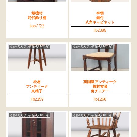
紫檀材
李朝
時代飾り棚
鍵付
八角キャビネット
iloo7722
ilb2385
過去の取り扱い商品(4月10日分)
過去の取り扱い商品(4月10日分)
松材
英国製アンティーク
アンティーク
桜材布張
丸椅子
角チェアー
ilb2159
ilb1266
過去の取り扱い商品(4月10日分)
過去の取り扱い商品(4月10日分)