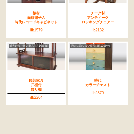
桜材
チーク材
面取硝子入
アンティーク
時代レコードキャビネット
ロッキングチェアー
ilb1579
ilb2132
過去の取り扱い商品(4月10日分)
過去の取り扱い商品(4月10日分)
民芸家具
時代
戸棚付
カラーチェスト
飾り棚
ilb2379
ilb2264