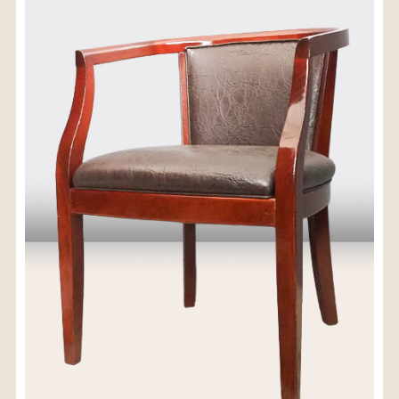
〈送料について〉
・商品代金に送料は含まれておりません。
・送料は、商品のサイズ・発送先地域によって異なり
ます。
・ご購入手続きを進める途中で「宅急便」を選択いた
だくと、自動的に送料が加算されます。
・配送についての詳細は、
こちら
→
【送料を確認する】
お届け先、送料ランクを選択する事で送料が表
示されます。
お届け先
送料ランク