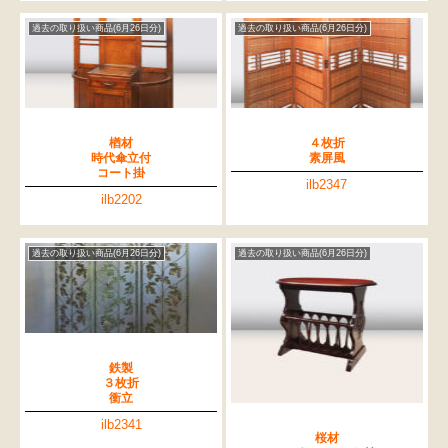
過去の取り扱い商品(6月26日分)
過去の取り扱い商品(6月26日分)
楢材
４枚折
時代傘立付
素屏風
コート掛
ilb2347
ilb2202
過去の取り扱い商品(6月26日分)
過去の取り扱い商品(6月26日分)
鉄製
３枚折
衝立
ilb2341
桜材