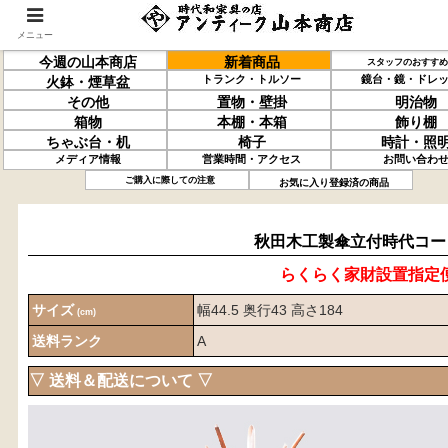
メニュー
今週の山本商店
新着商品
スタッフのおすすめ
トランク・トルソー
鏡台・鏡・ドレ
火鉢・煙草盆
その他
置物・壁掛
明治物
箱物
本棚・本箱
飾り棚
ちゃぶ台・机
椅子
時計・照
メディア情報
営業時間・アクセス
お問い合わ
秋田木工製
傘立付
時代コート掛
ご購入に際しての注意
お気に入り登録済の商品
秋田木工製傘立付時代コー
らくらく家財設置指定
サイズ
幅44.5 奥行43 高さ184
(cm)
送料ランク
A
▽ 送料＆配送について ▽