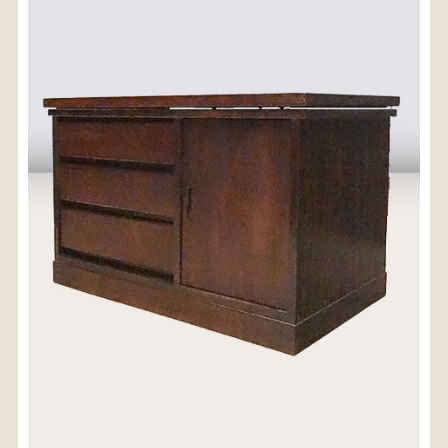
〈送料について〉
・商品代金に送料は含まれておりません。
・送料は、商品のサイズ・発送先地域によって異なり
ます。
・ご購入手続きを進める途中で「宅急便」を選択いた
だくと、自動的に送料が加算されます。
・配送についての詳細は、
こちら
→
【送料を確認する】
お届け先、送料ランクを選択する事で送料が表
示されます。
お届け先
送料ランク
配送料金(税込)