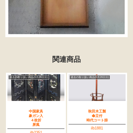
関連商品
過去の取り扱い商品(6月26日分)
過去の取り扱い商品(6月26日分)
中国家具
秋田木工製
象ガン入
傘立付
４枚折
時代コート掛
屏風
ilb1881
ilb2351