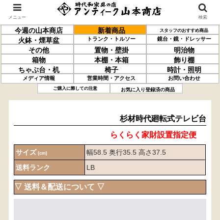
メニュー
検索
今週の山本商店
新着商品
スタッフのおすすめ商品
トランク・トルソー
鏡台・鏡・ドレッサー
火鉢・煙草盆
その他
置物・壁掛
明治物
箱物
本棚・本箱
飾り棚
ちゃぶ台・机
椅子
時計・照明
メディア情報
営業時間・アクセス
お問い合わせ
杉材
時代
廻転式
テレビ台
ご購入に際しての注意
お気に入り登録済の商品
杉材時代廻転式テレビ台
らくらく家財設置指定便
サイズ
幅58.5 奥行35.5 高さ37.5
(cm)
送料ランク
LB
▽ 送料＆配送について ▽