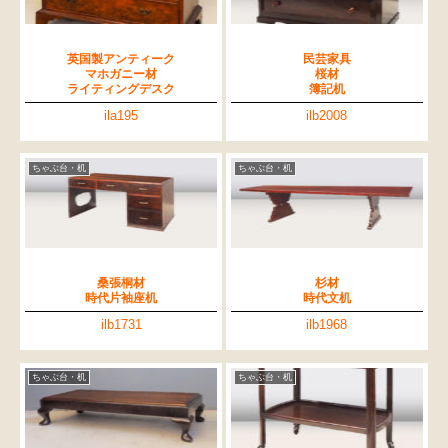
英国製アンティーク
民芸家具
マホガニー材
桜材
ライティングデスク
簿記机
ila195
ilb2008
ちゃぶ台・机
ちゃぶ台・机
桑張桐材
杉材
時代片袖座机
時代文机
ilb1731
ilb1968
ちゃぶ台・机
ちゃぶ台・机