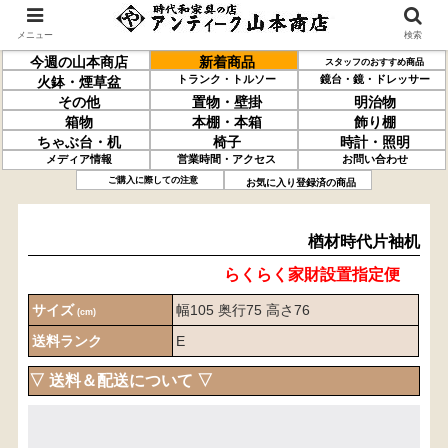
メニュー
検索
今週の山本商店
新着商品
スタッフのおすすめ商品
トランク・トルソー
鏡台・鏡・ドレッサー
火鉢・煙草盆
その他
置物・壁掛
明治物
箱物
本棚・本箱
飾り棚
ちゃぶ台・机
椅子
時計・照明
メディア情報
営業時間・アクセス
お問い合わせ
楢材
時代片袖机
ご購入に際しての注意
お気に入り登録済の商品
楢材時代片袖机
らくらく家財設置指定便
サイズ
幅105 奥行75 高さ76
(cm)
送料ランク
E
▽ 送料＆配送について ▽