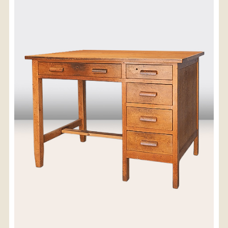
〈送料について〉
・商品代金に送料は含まれておりません。
・送料は、商品のサイズ・発送先地域によって異なり
ます。
・ご購入手続きを進める途中で「宅急便」を選択いた
だくと、自動的に送料が加算されます。
・配送についての詳細は、
こちら
→
【送料を確認する】
お届け先、送料ランクを選択する事で送料が表
示されます。
お届け先
送料ランク
配送料金(税込)