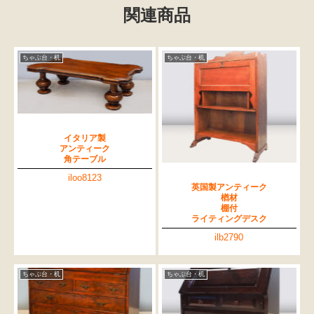
関連商品
ちゃぶ台・机
ちゃぶ台・机
イタリア製
アンティーク
角テーブル
iloo8123
英国製アンティーク
楢材
棚付
ライティングデスク
ilb2790
ちゃぶ台・机
ちゃぶ台・机